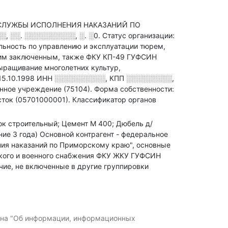
 СЛУЖБЫ ИСПОЛНЕНИЯ НАКАЗАНИЙ ПО
, ░░. ░░░░░░░░░░, ░. ░0
.
Статус организации:
льность по управлению и эксплуатации тюрем,
шим заключенным
, также ФКУ КП-49 ГУФСИН
ращивание многолетних культур,
15.10.1998
ИНН
░░░░░░░░░░
,
КПП
░░░░░░░░░
,
нное учреждение (75104).
Форма собственности:
сток (05701000001).
Классификатор органов
сок строительный; Цемент М 400; Дюбель д/
ние 3 года)
Основной контрагент - федеральное
ия наказаний по Приморскому краю", основные
ского и военного снабжения ФКУ ЖКУ ГУФСИН
ие, не включенные в другие группировки
кона "Об информации, информационных