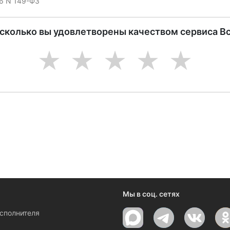
06 N 149-ФЗ
асколько вы удовлетворены качеством сервиса В
1
2
3
4
5
ениями и новостями компании
Мы в соц. сетях
исполнителя
ы