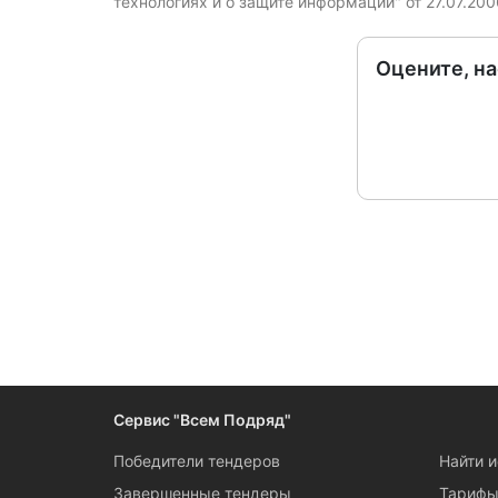
технологиях и о защите информации" от 27.07.20
Оцените, н
Следите за измен
Сервис "Всем Подряд"
Победители тендеров
Найти 
Завершенные тендеры
Тариф