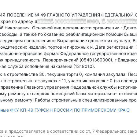
ИЯ-ПОСЕЛЕНИЕ № 49 ГЛАВНОГО УПРАВЛЕНИЯ ФЕДЕРАЛЬНОЙ
крае по адресу
6░░░░░, ░░░░░░░░░░ ░░░░, ░. ░░░░░░░░░░░
ай Николаевич.
Основной вид деятельности организации - Деяте
 свободы, а также по оказанию реабилитационной помощи быв
дующим направлениям: Выращивание однолетних культур, Вы
ондитерских изделий, тортов и пирожных н
.
Дата регистрации: 
изационно-правовая форма: Федеральное государственное казе
я принадлежность: Первореченский (05401369000), г Владиво
ная служба исполнения наказаний (1318010).
ок в строительстве 30, текущие торги 0, компания закупала: Пе
 в строительных закупках - 11, участник закупок - 0 (за послед
правление Главного управления Федеральной службы исполнен
ьному ремонту складских помещений базы материально-техниче
льному ремонту; Работы строительные специализированные проч
анные ФКУ КП-49 ГУФСИН РОССИИ ПО ПРИМОРСКОМУ КРАЮ
 и предоставляется в соответствии со ст. 7 Федерального за