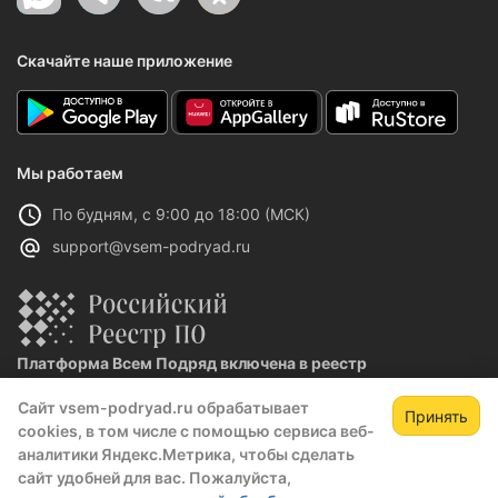
Скачайте наше приложение
Мы работаем
По будням, с 9:00 до 18:00 (МСК)
support@vsem-podryad.ru
Платформа Всем Подряд включена в реестр
отечественного ПО
Сайт vsem-podryad.ru обрабатывает
Реестровая запись №32021 от 06.02.2026
Принять
cookies, в том числе с помощью сервиса веб-
аналитики Яндекс.Метрика, чтобы сделать
сайт удобней для вас. Пожалуйста,
Политика конфиденциальности