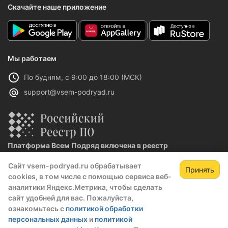
Скачайте наше приложение
Мы работаем
По будням, с 9:00 до 18:00 (МСК)
support@vsem-podryad.ru
Платформа Всем Подряд включена в реестр
отечественного ПО
Сайт vsem-podryad.ru обрабатывает
Реестровая запись №32021 от 06.02.2026
Принять
cookies, в том числе с помощью сервиса веб-
аналитики Яндекс.Метрика, чтобы сделать
сайт удобней для вас. Пожалуйста,
Политика конфиденциальности
ознакомьтесь с
политикой обработки
Оферта
персональных данных
и
политикой
О компании