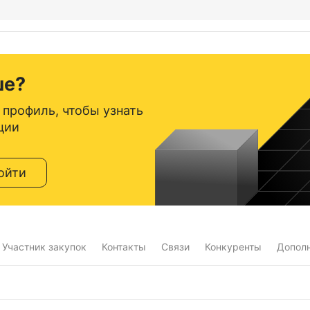
ше?
 профиль, чтобы узнать
ции
ойти
Участник закупок
Контакты
Связи
Конкуренты
Допол