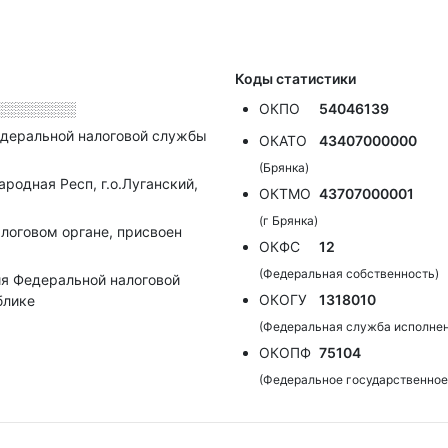
Коды статистики
░░░░░░░░
ОКПО
54046139
деральной налоговой службы
ОКАТО
43407000000
(Брянка)
родная Респ, г.о.Луганский,
ОКТМО
43707000001
(г Брянка)
алоговом органе, присвоен
ОКФС
12
(Федеральная собственность)
я Федеральной налоговой
ОКОГУ
1318010
блике
(Федеральная служба исполнен
ОКОПФ
75104
(Федеральное государственное