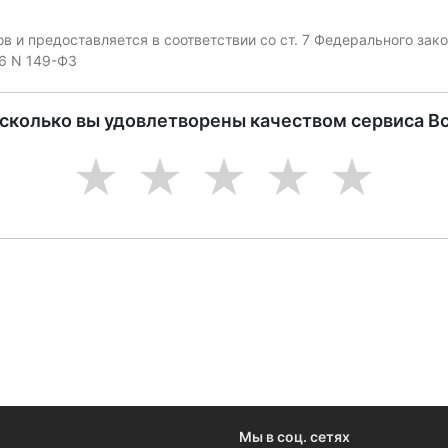
 и предоставляется в соответствии со ст. 7 Федерального за
06 N 149-ФЗ
асколько вы удовлетворены качеством сервиса В
1
2
3
4
5
ениями и новостями компании
Мы в соц. сетях