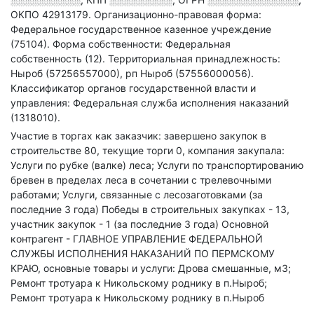
ОКПО 42913179.
Организационно-правовая форма:
Федеральное государственное казенное учреждение
(75104).
Форма собственности: Федеральная
собственность (12).
Территориальная принадлежность:
Ныроб (57256557000), рп Ныроб (57556000056).
Классификатор органов государственной власти и
управления: Федеральная служба исполнения наказаний
(1318010).
Участие в торгах как заказчик: завершено закупок в
строительстве 80, текущие торги 0, компания закупала:
Услуги по рубке (валке) леса; Услуги по транспортированию
бревен в пределах леса в сочетании с трелевочными
работами; Услуги, связанные с лесозаготовками (за
последние 3 года)
Победы в строительных закупках - 13,
участник закупок - 1 (за последние 3 года)
Основной
контрагент - ГЛАВНОЕ УПРАВЛЕНИЕ ФЕДЕРАЛЬНОЙ
СЛУЖБЫ ИСПОЛНЕНИЯ НАКАЗАНИЙ ПО ПЕРМСКОМУ
КРАЮ, основные товары и услуги: Дрова смешанные, м3;
Ремонт тротуара к Никольскому роднику в п.Ныроб;
Ремонт тротуара к Никольскому роднику в п.Ныроб