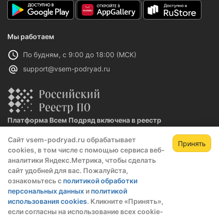
Мы работаем
По будням, с 9:00 до 18:00 (МСК)
support@vsem-podryad.ru
Платформа Всем Подряд включена в реестр
отечественного ПО
Сайт vsem-podryad.ru обрабатывает
Реестровая запись №32021 от 06.02.2026
Принять
cookies, в том числе с помощью сервиса веб-
аналитики Яндекс.Метрика, чтобы сделать
сайт удобней для вас. Пожалуйста,
Политика конфиденциальности
ознакомьтесь с
политикой обработки
Оферта
персональных данных
и
политикой
О компании
использования cookies
. Кликните «Принять»,
если согласны на использование всех cookie-