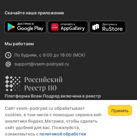
Скачайте наше приложение
Мы работаем
По будням, с 9:00 до 18:00 (МСК)
support@vsem-podryad.ru
Платформа Всем Подряд включена в реестр
отечественного ПО
Сайт vsem-podryad.ru обрабатывает
Реестровая запись №32021 от 06.02.2026
Принять
cookies, в том числе с помощью сервиса веб-
аналитики Яндекс.Метрика, чтобы сделать
сайт удобней для вас. Пожалуйста,
Политика конфиденциальности
ознакомьтесь с
политикой обработки