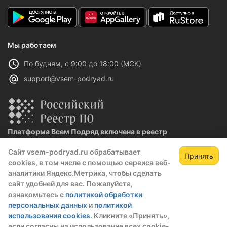
Мы работаем
По будням, с 9:00 до 18:00 (МСК)
support@vsem-podryad.ru
Платформа Всем Подряд включена в реестр
отечественного ПО
Сайт vsem-podryad.ru обрабатывает
Реестровая запись №32021 от 06.02.2026
Принять
cookies, в том числе с помощью сервиса веб-
аналитики Яндекс.Метрика, чтобы сделать
сайт удобней для вас. Пожалуйста,
Политика конфиденциальности
ознакомьтесь с
политикой обработки
Оферта
персональных данных
и
политикой
О компании
использования cookies
. Кликните «Принять»,
если согласны на использование всех cookie-