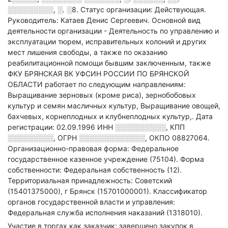
░░░░░░░░░, ░. ░8
.
Статус организации: Действующая.
Руководитель: Катаев Денис Сергеевич.
Основной вид
деятельности организации - Деятельность по управлению и
эксплуатации тюрем, исправительных колоний и других
мест лишения свободы, а также по оказанию
реабилитационной помощи бывшим заключенным
, также
ФКУ БРЯНСКАЯ ВК УФСИН РОССИИ ПО БРЯНСКОЙ
ОБЛАСТИ работает по следующим направлениям:
Выращивание зерновых (кроме риса), зернобобовых
культур и семян масличных культур, Выращивание овощей,
бахчевых, корнеплодных и клубнеплодных культур,
.
Дата
регистрации: 02.09.1996
ИНН
░░░░░░░░░░
,
КПП
░░░░░░░░░
,
ОГРН
░░░░░░░░░░░░░
,
ОКПО 08827064.
Организационно-правовая форма: Федеральное
государственное казенное учреждение (75104).
Форма
собственности: Федеральная собственность (12).
Территориальная принадлежность: Советский
(15401375000), г Брянск (15701000001).
Классификатор
органов государственной власти и управления:
Федеральная служба исполнения наказаний (1318010).
Участие в торгах как заказчик: завершено закупок в