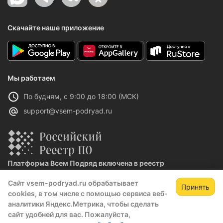
Скачайте наше приложение
Мы работаем
По будням, с 9:00 до 18:00 (МСК)
support@vsem-podryad.ru
Платформа Всем Подряд включена в реестр
отечественного ПО
Сайт vsem-podryad.ru обрабатывает
Реестровая запись №32021 от 06.02.2026
Принять
cookies, в том числе с помощью сервиса веб-
аналитики Яндекс.Метрика, чтобы сделать
сайт удобней для вас. Пожалуйста,
Политика конфиденциальности