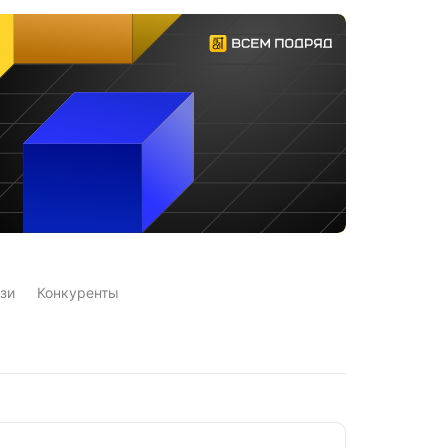
зи
Конкуренты