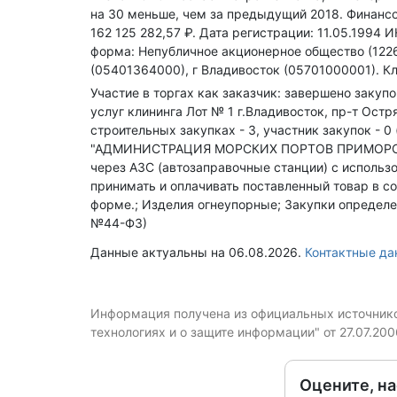
на 30 меньше, чем за предыдущий 2018.
Финансо
162 125 282,57 ₽.
Дата регистрации: 11.05.1994
И
форма: Непубличное акционерное общество (122
(05401364000), г Владивосток (05701000001).
Кл
Участие в торгах как заказчик: завершено закуп
услуг клининга Лот № 1 г.Владивосток, пр-т Ост
строительных закупках - 3, участник закупок - 0
"АДМИНИСТРАЦИЯ МОРСКИХ ПОРТОВ ПРИМОРСКОГО
через АЗС (автозаправочные станции) с использ
принимать и оплачивать поставленный товар в со
форме.; Изделия огнеупорные; Закупки определен
№44-ФЗ)
Данные актуальны на 06.08.2026.
Контактные д
Информация получена из официальных источников
технологиях и о защите информации" от 27.07.20
Оцените, н