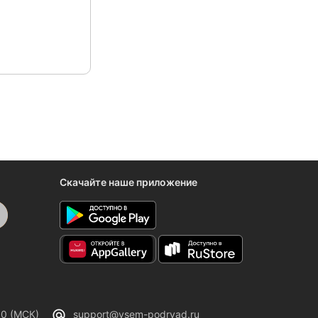
Скачайте наше приложение
00 (МСК)
support@vsem-podryad.ru