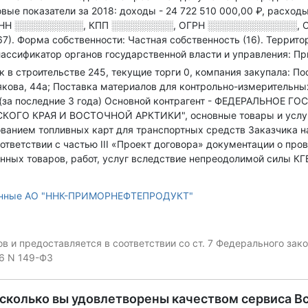
вые показатели за 2018:
доходы - 24 722 510 000,00 ₽,
расходы
НН
░░░░░░░░░░
,
КПП
░░░░░░░░░
,
ОГРН
░░░░░░░░░░░░░
,
67).
Форма собственности: Частная собственность (16).
Террито
ассификатор органов государственной власти и управления: П
ок в строительстве 245, текущие торги 0, компания закупала: 
рякова, 44а; Поставка материалов для контрольно-измерительны
 (за последние 3 года)
Основной контрагент - ФЕДЕРАЛЬНОЕ 
 КРАЯ И ВОСТОЧНОЙ АРКТИКИ", основные товары и услуги: 
ованием топливных карт для транспортных средств Заказчика на
ответствии с частью III «Проект договора» документации о пр
ных товаров, работ, услуг вследствие непреодолимой силы КГБ
анные АО "ННК-ПРИМОРНЕФТЕПРОДУКТ"
 и предоставляется в соответствии со ст. 7 Федерального за
06 N 149-ФЗ
асколько вы удовлетворены качеством сервиса В