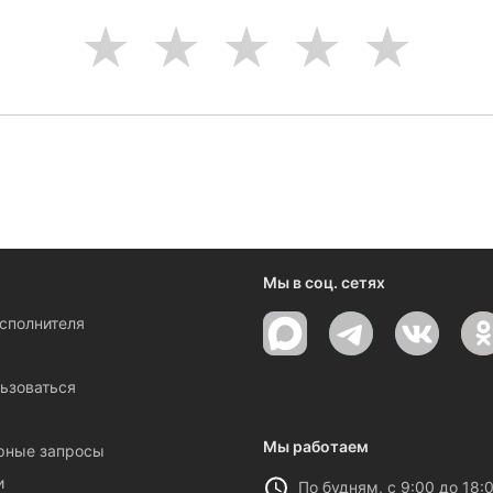
1
2
3
4
5
Мы в соц. сетях
исполнителя
ы
ьзоваться
Мы работаем
рные запросы
и
По будням, с 9:00 до 18: