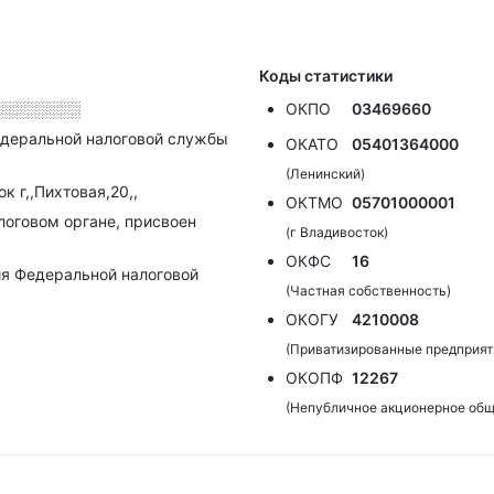
Коды статистики
░░░░░░░░
ОКПО
03469660
деральной налоговой службы
ОКАТО
05401364000
(Ленинский)
к г,,Пихтовая,20,,
ОКТМО
05701000001
алоговом органе, присвоен
(г Владивосток)
ОКФС
16
я Федеральной налоговой
(Частная собственность)
ОКОГУ
4210008
(Приватизированные предприят
ОКОПФ
12267
(Непубличное акционерное общ