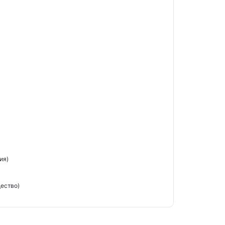
ия)
ество)