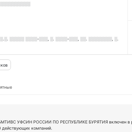
░░░░░░░░░░░
.░. ░░░░░ ░░░░-░░░, ░. ░░░░-░░░, ░░. ░░░░░░░░, ░.
сков
иятные
У БМТИВС УФСИН РОССИИ ПО РЕСПУБЛИКЕ БУРЯТИЯ включен в р
0 действующих компаний.