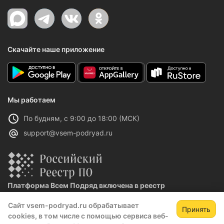
Скачайте наше приложение
Мы работаем
По будням, с 9:00 до 18:00 (МСК)
support@vsem-podryad.ru
Платформа Всем Подряд включена в реестр
отечественного ПО
Сайт vsem-podryad.ru обрабатывает
Реестровая запись №32021 от 06.02.2026
Принять
cookies, в том числе с помощью сервиса веб-