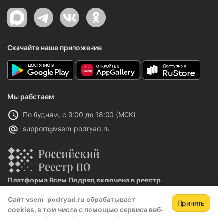
Скачайте наше приложение
Мы работаем
По будням, с 9:00 до 18:00 (МСК)
support@vsem-podryad.ru
Платформа Всем Подряд включена в реестр
отечественного ПО
Сайт vsem-podryad.ru обрабатывает
Реестровая запись №32021 от 06.02.2026
Принять
cookies, в том числе с помощью сервиса веб-