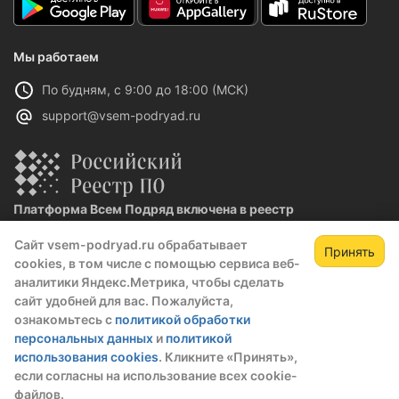
Мы работаем
По будням, с 9:00 до 18:00 (МСК)
support@vsem-podryad.ru
Платформа Всем Подряд включена в реестр
отечественного ПО
Сайт vsem-podryad.ru обрабатывает
Реестровая запись №32021 от 06.02.2026
Принять
cookies, в том числе с помощью сервиса веб-
аналитики Яндекс.Метрика, чтобы сделать
сайт удобней для вас. Пожалуйста,
Политика конфиденциальности
ознакомьтесь с
политикой обработки
Оферта
персональных данных
и
политикой
О компании
использования cookies
. Кликните «Принять»,
если согласны на использование всех cookie-
© 2016 — 2026 ООО "Промтех"
файлов.