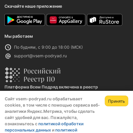
Скачайте наше приложение
Мы работаем
По будням, с 9:00 до 18:00 (МСК)
support@vsem-podryad.ru
Платформа Всем Подряд включена в реестр
отечественного ПО
Сайт vsem-podryad.ru обрабатывает
Реестровая запись №32021 от 06.02.2026
Принять
cookies, в том числе с помощью сервиса веб-
аналитики Яндекс.Метрика, чтобы сделать
сайт удобней для вас. Пожалуйста,
Политика конфиденциальности
ознакомьтесь с
политикой обработки
Оферта
персональных данных
и
политикой