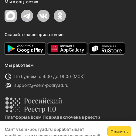
Мы в соц. сетях
Скачайте наше приложение
Мы работаем
По будням, с 9:00 до 18:00 (МСК)
support@vsem-podryad.ru
Платформа Всем Подряд включена в реестр
отечественного ПО
Сайт vsem-podryad.ru обрабатывает
Реестровая запись №32021 от 06.02.2026
Принять
cookies, в том числе с помощью сервиса веб-