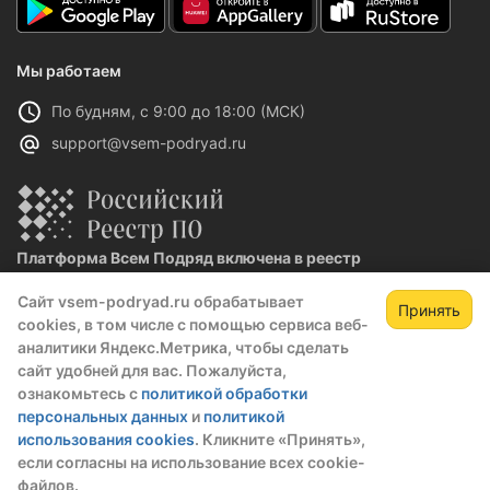
Мы работаем
По будням, с 9:00 до 18:00 (МСК)
support@vsem-podryad.ru
Платформа Всем Подряд включена в реестр
отечественного ПО
Сайт vsem-podryad.ru обрабатывает
Реестровая запись №32021 от 06.02.2026
Принять
cookies, в том числе с помощью сервиса веб-
аналитики Яндекс.Метрика, чтобы сделать
сайт удобней для вас. Пожалуйста,
Политика конфиденциальности
ознакомьтесь с
политикой обработки
Оферта
персональных данных
и
политикой
О компании
использования cookies
. Кликните «Принять»,
если согласны на использование всех cookie-
© 2016 — 2026 ООО "Промтех"
файлов.