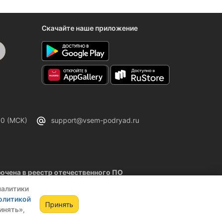
Скачайте наше приложение
00 (МСК)
support@vsem-podryad.ru
чена в реестр отечественного ПО
02.2026
налитики
олитикой
Принять
инять»,
ании
Оферта
Политика конфиденциальности