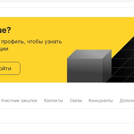
ше?
 профиль, чтобы узнать
ции
ойти
Участник закупок
Контакты
Связи
Конкуренты
Допол