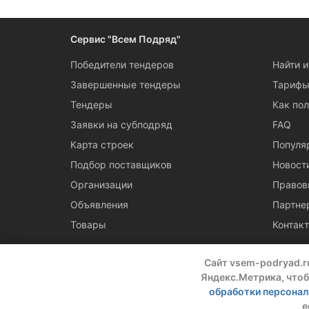
Следите за измен
Сервис "Всем Подряд"
Победители тендеров
Найти 
Завершенные тендеры
Тариф
Тендеры
Как пол
Заявки на субподряд
FAQ
Карта строек
Популя
Подбор поставщиков
Новост
Организации
Правов
Объявления
Партне
Товары
Контак
Сайт vsem-podryad.r
Яндекс.Метрика, чтоб
обработки персона
© 2016 — 2026 ООО "Промтех"
е