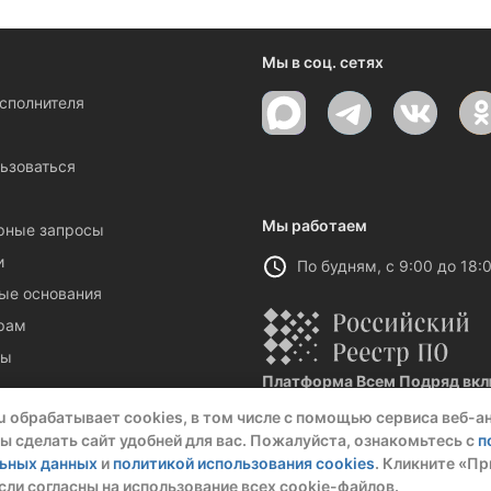
ениями и новостями компании
Мы в соц. сетях
исполнителя
ы
ьзоваться
Мы работаем
рные запросы
и
По будням, с 9:00 до 18:
ые основания
рам
ты
Платформа Всем Подряд вклю
Реестровая запись №32021 от 06.
u обрабатывает cookies, в том числе с помощью сервиса веб-а
ы сделать сайт удобней для вас. Пожалуйста, ознакомьтесь с
п
льных данных
и
политикой использования cookies
. Кликните «Пр
сли согласны на использование всех cookie-файлов.
О комп