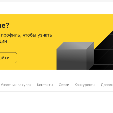
ше?
 профиль, чтобы узнать
ции
ойти
Участник закупок
Контакты
Связи
Конкуренты
Допол