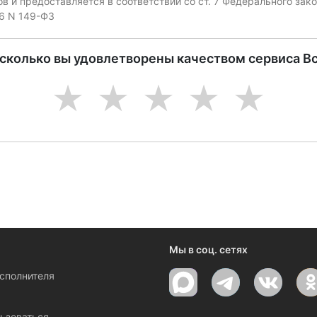
 и предоставляется в соответствии со ст. 7 Федерального за
06 N 149-ФЗ
асколько вы удовлетворены качеством сервиса В
1
2
3
4
5
Мы в соц. сетях
исполнителя
ы
ьзоваться