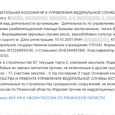
ВИТЕЛЬНАЯ КОЛОНИЯ № 6 УПРАВЛЕНИЯ ФЕДЕРАЛЬНОЙ СЛУЖ
ресу
3░░░░░, ░░░░░░░░░ ░░░░░░░, ░-░ ░░░░░░░░░, ░. ░░
й вид деятельности организации - Деятельность по управлению
азанию реабилитационной помощи бывшим заключенным
, также
Выращивание зерновых (кроме риса), зернобобовых культур и
о сырого м
.
Дата регистрации: 10.10.2001
ИНН
░░░░░░░░░░
,
К
ральное государственное казенное учреждение (75104).
Форма
ино (61234895018), п Стенькино (61634495186).
Классификатор 
010).
ок в строительстве 97, текущие торги 2, компания закупала: Из
овые из черных металлов прочие, не включенные в другие групп
х - 17, участник закупок - 0 (за последние 3 года)
Основной ко
ЛЬСТВА И РЕМОНТА УПРАВЛЕНИЯ ФЕДЕРАЛЬНОЙ СЛУЖБЫ ИС
роительные по строительству гражданских сооружений, не вкл
ссии по Рязанской области; Изделия прочие из недрагоценных 
анные ФКУ ИК-6 УФСИН РОССИИ ПО РЯЗАНСКОЙ ОБЛАСТИ