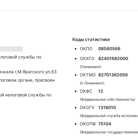
Коды статистики
░░░░░░░░
ОКПО
08560566
алоговой службы по
ОКАТО
82401682000
(Ленинкент)
чкала г,М.Ярагского ул,93
ОКТМО
82701362056
алоговом органе, присвоен
(п Ленинкент)
ОКФС
12
ой налоговой службы по
(Федеральная собственность)
ОКОГУ
1318010
(Федеральная служба исполнен
ОКОПФ
75104
(Федеральное государственное