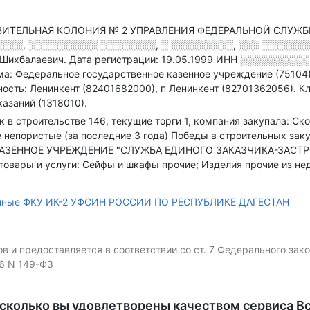
ВИТЕЛЬНАЯ КОЛОНИЯ № 2 УПРАВЛЕНИЯ ФЕДЕРАЛЬНОЙ СЛУЖ
░░░░, ░░░░░░░░░░ ░░░░░░░░, ░ ░░░░░░░░░, ░░░ ░░░░░░░
 Шихбалаевич.
Дата регистрации: 19.05.1999
ИНН
░░░░░░░░░░
а: Федеральное государственное казенное учреждение (75104
ость: Ленинкент (82401682000), п Ленинкент (82701362056).
Кл
азаний (1318010).
ок в строительстве 146, текущие торги 1, компания закупала: С
 непористые (за последние 3 года)
Победы в строительных закуп
Е КАЗЕННОЕ УЧРЕЖДЕНИЕ "СЛУЖБА ЕДИНОГО ЗАКАЗЧИКА-ЗА
ары и услуги: Сейфы и шкафы прочие; Изделия прочие из нед
анные ФКУ ИК-2 УФСИН РОССИИ ПО РЕСПУБЛИКЕ ДАГЕСТАН
 и предоставляется в соответствии со ст. 7 Федерального за
06 N 149-ФЗ
асколько вы удовлетворены качеством сервиса В