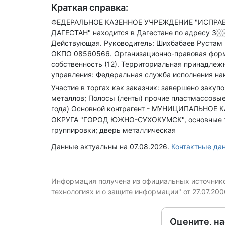
Краткая справка:
ФЕДЕРАЛЬНОЕ КАЗЕННОЕ УЧРЕЖДЕНИЕ "ИСПРА
ДАГЕСТАН" находится в Дагестане по адресу
3░
Действующая.
Руководитель: Шихбабаев Рустам
ОКПО 08560566.
Организационно-правовая форм
собственность (12).
Территориальная принадлежн
управления: Федеральная служба исполнения нак
Участие в торгах как заказчик: завершено закуп
металлов; Полосы (ленты) прочие пластмассовые
года)
Основной контрагент - МУНИЦИПАЛЬНО
ОКРУГА "ГОРОД ЮЖНО-СУХОКУМСК", основные тов
группировки; дверь металлическая
Данные актуальны на 07.08.2026.
Контактные д
Информация получена из официальных источников
технологиях и о защите информации" от 27.07.20
Оцените, н