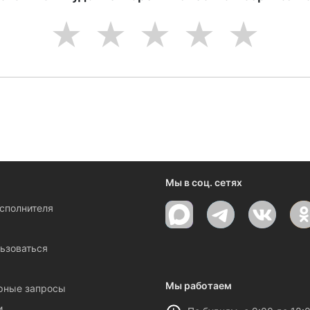
1
2
3
4
5
Мы в соц. сетях
исполнителя
ы
ьзоваться
Мы работаем
рные запросы
и