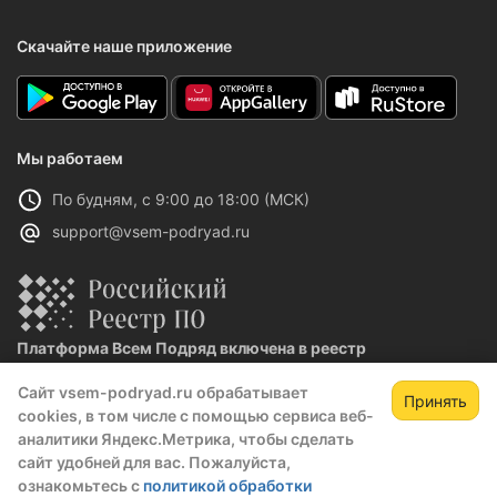
Скачайте наше приложение
Мы работаем
По будням, с 9:00 до 18:00 (МСК)
support@vsem-podryad.ru
Платформа Всем Подряд включена в реестр
отечественного ПО
Сайт vsem-podryad.ru обрабатывает
Реестровая запись №32021 от 06.02.2026
Принять
cookies, в том числе с помощью сервиса веб-
аналитики Яндекс.Метрика, чтобы сделать
сайт удобней для вас. Пожалуйста,
Политика конфиденциальности
ознакомьтесь с
политикой обработки