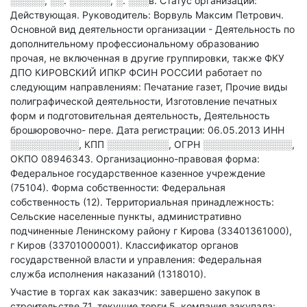
░░░░░, ░░. ░░░░░░, ░. ░░░в
.
Статус организации:
Действующая.
Руководитель: Ворвуль Максим Петрович.
Основной вид деятельности организации - Деятельность по
дополнительному профессиональному образованию
прочая, не включенная в другие группировки
, также ФКУ
ДПО КИРОВСКИЙ ИПКР ФСИН РОССИИ работает по
следующим направлениям: Печатание газет, Прочие виды
полиграфической деятельности, Изготовление печатных
форм и подготовительная деятельность, Деятельность
брошюровочно- пере
.
Дата регистрации: 06.05.2013
ИНН
░░░░░░░░░░
,
КПП
░░░░░░░░░
,
ОГРН
░░░░░░░░░░░░░
,
ОКПО 08946343.
Организационно-правовая форма:
Федеральное государственное казенное учреждение
(75104).
Форма собственности: Федеральная
собственность (12).
Территориальная принадлежность:
Сельские населенные пункты, административно
подчиненные Ленинскому району г Кирова (33401361000),
г Киров (33701000001).
Классификатор органов
государственной власти и управления: Федеральная
служба исполнения наказаний (1318010).
Участие в торгах как заказчик: завершено закупок в
строительстве 71, текущие торги 5, компания закупала: