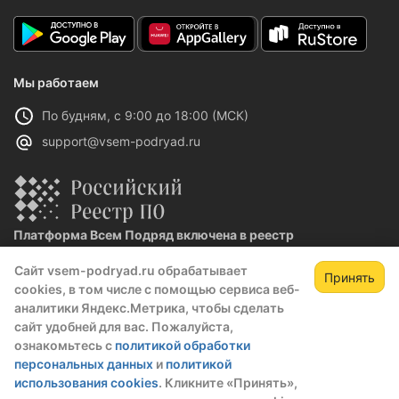
Мы работаем
По будням, с 9:00 до 18:00 (МСК)
support@vsem-podryad.ru
Платформа Всем Подряд включена в реестр
отечественного ПО
Сайт vsem-podryad.ru обрабатывает
Реестровая запись №32021 от 06.02.2026
Принять
cookies, в том числе с помощью сервиса веб-
аналитики Яндекс.Метрика, чтобы сделать
сайт удобней для вас. Пожалуйста,
Политика конфиденциальности
ознакомьтесь с
политикой обработки
Оферта
персональных данных
и
политикой
О компании
использования cookies
. Кликните «Принять»,