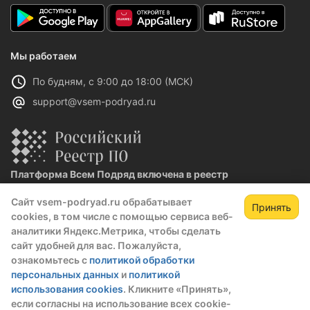
Мы работаем
По будням, с 9:00 до 18:00 (МСК)
support@vsem-podryad.ru
Платформа Всем Подряд включена в реестр
отечественного ПО
Сайт vsem-podryad.ru обрабатывает
Реестровая запись №32021 от 06.02.2026
Принять
cookies, в том числе с помощью сервиса веб-
аналитики Яндекс.Метрика, чтобы сделать
сайт удобней для вас. Пожалуйста,
Политика конфиденциальности
ознакомьтесь с
политикой обработки
Оферта
персональных данных
и
политикой
О компании
использования cookies
. Кликните «Принять»,
если согласны на использование всех cookie-