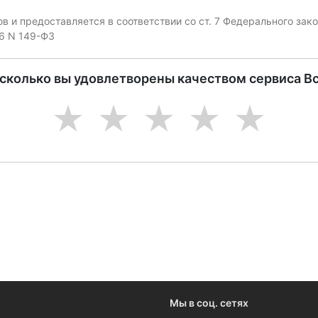
 и предоставляется в соответствии со ст. 7 Федерального за
06 N 149-ФЗ
асколько вы удовлетворены качеством сервиса В
1
2
3
4
5
ениями и новостями компании
Мы в соц. сетях