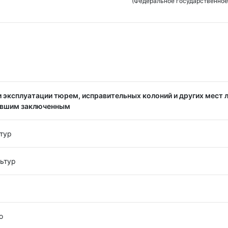
(Федеральное государственное
 эксплуатации тюрем, исправительных колоний и других мест 
ывшим заключенным
тур
ьтур
о