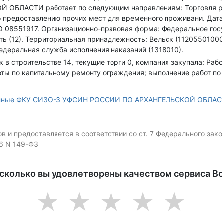
ОБЛАСТИ работает по следующим направлениям: Торговля ро
о предоставлению прочих мест для временного проживани
.
Дата
 08551917.
Организационно-правовая форма: Федеральное госу
ь (12).
Территориальная принадлежность: Вельск (11205501000)
Федеральная служба исполнения наказаний (1318010).
ок в строительстве 14, текущие торги 0, компания закупала: Ра
ты по капитальному ремонту ограждения; выполнение работ по у
анные ФКУ СИЗО-3 УФСИН РОССИИ ПО АРХАНГЕЛЬСКОЙ ОБЛА
 и предоставляется в соответствии со ст. 7 Федерального за
06 N 149-ФЗ
асколько вы удовлетворены качеством сервиса В
1
2
3
4
5