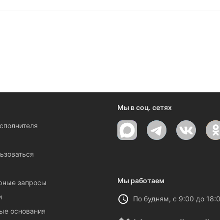
ениями и новостями компании
Мы в соц. сетях
исполнителя
ы
ьзоваться
Мы работаем
рные запросы
и
По будням, с 9:00 до 18:
ые основания