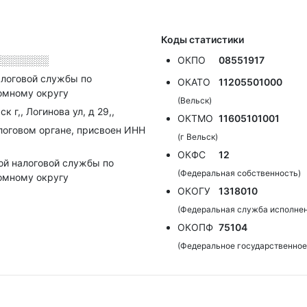
Коды статистики
░░░░░░░░
ОКПО
08551917
алоговой службы по
ОКАТО
11205501000
омному округу
(Вельск)
 г,, Логинова ул, д 29,,
ОКТМО
11605101001
алоговом органе, присвоен ИНН
(г Вельск)
ОКФС
12
ой налоговой службы по
(Федеральная собственность)
омному округу
ОКОГУ
1318010
(Федеральная служба исполнен
ОКОПФ
75104
(Федеральное государственное