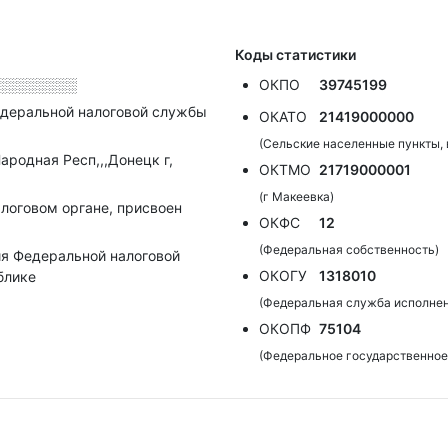
Коды статистики
░░░░░░░░
ОКПО
39745199
деральной налоговой службы
ОКАТО
21419000000
(Сельские населенные пункты, 
родная Респ,,,Донецк г,
ОКТМО
21719000001
(г Макеевка)
алоговом органе, присвоен
ОКФС
12
(Федеральная собственность)
я Федеральной налоговой
ОКОГУ
1318010
блике
(Федеральная служба исполнен
ОКОПФ
75104
(Федеральное государственное