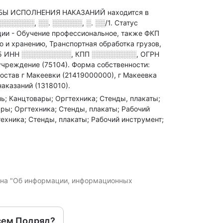
Ы ИСПОЛНЕНИЯ НАКАЗАНИЙ находится в
░░░░░░, ░░. ░░░░░░, ░. ░░/1
.
Статус
ции - Обучение профессиональное
, также ФКП
 хранению, Транспортная обработка грузов,
5
ИНН
░░░░░░░░░░
,
КПП
░░░░░░░░░
,
ОГРН
учреждение (75104).
Форма собственности:
остав г Макеевки (21419000000), г Макеевка
аказаний (1318010).
ль; Канцтовары; Оргтехника; Стенды, плакаты;
ры; Оргтехника; Стенды, плакаты; Рабочий
ехника; Стенды, плакаты; Рабочий инструмент;
кона "Об информации, информационных
сем Подряд?