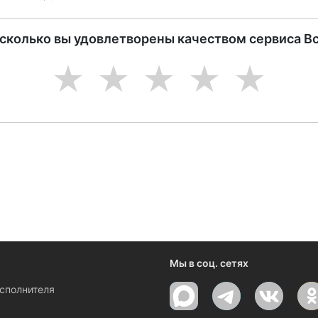
асколько вы удовлетворены качеством сервиса В
1
2
3
4
5
ениями и новостями компании
Мы в соц. сетях
исполнителя
ы