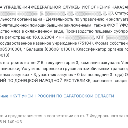
А УПРАВЛЕНИЯ ФЕДЕРАЛЬНОЙ СЛУЖБЫ ИСПОЛНЕНИЯ НАКАЗАНИ
░░░░░ ░░░░░░░, ░. ░░░░░░░, ░░. ░░░░░░░░░, ░. ░7
.
Стату
льности организации - Деятельность по управлению и эксплуат
еабилитационной помощи бывшим заключенным
, также ФКУТ У
ство мяса в охлажденном виде, Производство пищевых субпро
та регистрации: 16.06.2004
ИНН
░░░░░░░░░░
,
КПП
░░░░░░░
осударственное казенное учреждение (75104).
Форма собственн
08501000), г Балашов (63608101001).
Классификатор органов г
010).
ок в строительстве 216, текущие торги 3, компания закупала: У
уппировки; Услуги по перевозке грузов автомобильным трансп
ьных закупках - 3, участник закупок - 0 (за последние 3 года)
О
ПО ДОНЕЦКОЙ НАРОДНОЙ РЕСПУБЛИКЕ, основные товары и у
анные ФКУТ УФСИН РОССИИ ПО САРАТОВСКОЙ ОБЛАСТИ
 и предоставляется в соответствии со ст. 7 Федерального за
06 N 149-ФЗ