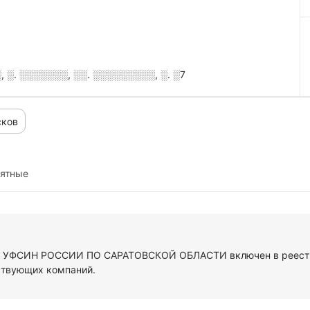
░. ░░░░░░░, ░░. ░░░░░░░░░, ░. ░7
сков
иятные
УТ УФСИН РОССИИ ПО САРАТОВСКОЙ ОБЛАСТИ включен в реестр
ствующих компаний.