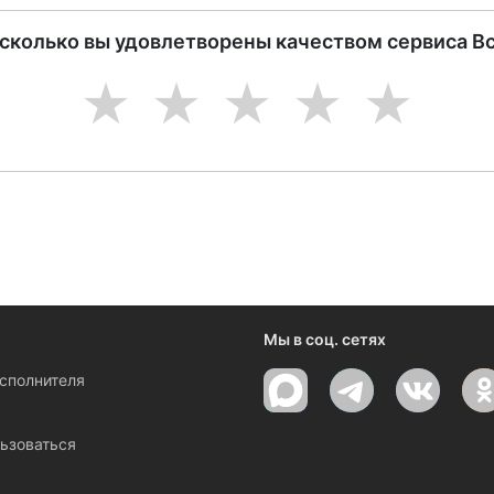
асколько вы удовлетворены качеством сервиса В
1
2
3
4
5
Мы в соц. сетях
исполнителя
ы
ьзоваться