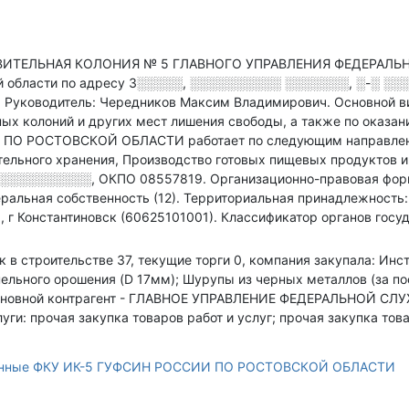
ВИТЕЛЬНАЯ КОЛОНИЯ № 5 ГЛАВНОГО УПРАВЛЕНИЯ ФЕДЕРАЛ
 области по адресу
3░░░░░, ░░░░░░░░░░ ░░░░░░░, ░-░ ░░
.
Руководитель: Чередников Максим Владимирович.
Основной в
ных колоний и других мест лишения свободы, а также по оказ
 ПО РОСТОВСКОЙ ОБЛАСТИ работает по следующим направлени
тельного хранения, Производство готовых пищевых продуктов и
░░░░░░░░░░
,
ОКПО 08557819.
Организационно-правовая фор
ральная собственность (12).
Территориальная принадлежность:
, г Константиновск (60625101001).
Классификатор органов госу
ок в строительстве 37, текущие торги 0, компания закупала: И
пельного орошения (D 17мм); Шурупы из черных металлов (за по
новной контрагент - ГЛАВНОЕ УПРАВЛЕНИЕ ФЕДЕРАЛЬНОЙ 
: прочая закупка товаров работ и услуг; прочая закупка товар
анные ФКУ ИК-5 ГУФСИН РОССИИ ПО РОСТОВСКОЙ ОБЛАСТИ