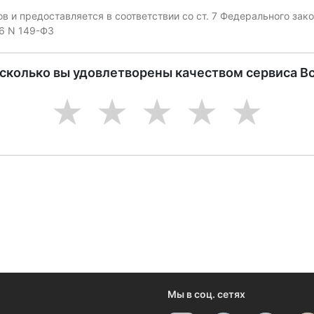
 и предоставляется в соответствии со ст. 7 Федерального за
06 N 149-ФЗ
асколько вы удовлетворены качеством сервиса В
1
2
3
4
5
ениями и новостями компании
Мы в соц. сетях