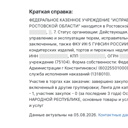
Краткая справка:
ФЕДЕРАЛЬНОЕ КАЗЕННОЕ УЧРЕЖДЕНИЕ "ИСПРА
РОСТОВСКОЙ ОБЛАСТИ" находится в Ростовской
░░░░░░, ░. 7
.
Статус организации: Действующая
управлению и эксплуатации тюрем, исправитель
заключенным
, также ФКУ ИК-5 ГУФСИН РОССИИ
кондитерских изделий, тортов и пирожных недли
ИНН
░░░░░░░░░░
,
КПП
░░░░░░░░░
,
ОГРН
░░░
учреждение (75104).
Форма собственности: Феде
Администрации г Константиновск/ (60225501000)
служба исполнения наказаний (1318010).
Участие в торгах как заказчик: завершено закуп
включенный в другие группировки; Лента для ка
- 1, участник закупок - 0 (за последние 3 года)
Ос
НАРОДНОЙ РЕСПУБЛИКЕ, основные товары и услуги
и услуг
Данные актуальны на 05.08.2026.
Контактные д