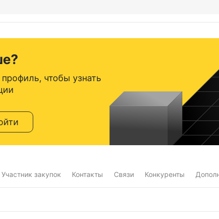
ше?
 профиль, чтобы узнать
ции
ойти
Участник закупок
Контакты
Связи
Конкуренты
Допол