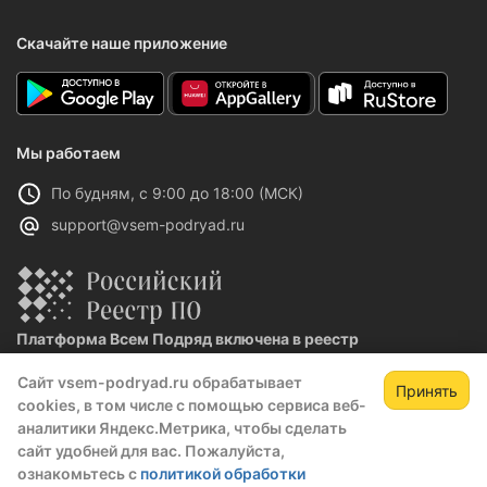
Скачайте наше приложение
Мы работаем
По будням, с 9:00 до 18:00 (МСК)
support@vsem-podryad.ru
Платформа Всем Подряд включена в реестр
отечественного ПО
Сайт vsem-podryad.ru обрабатывает
Реестровая запись №32021 от 06.02.2026
Принять
cookies, в том числе с помощью сервиса веб-
аналитики Яндекс.Метрика, чтобы сделать
сайт удобней для вас. Пожалуйста,
Политика конфиденциальности
ознакомьтесь с
политикой обработки