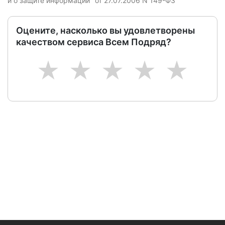
и о защите информации" от 27.07.2006 N 149-ФЗ
Оцените, насколько вы удовлетворены
качеством сервиса Всем Подряд?
1
2
3
4
5
Следите за изменениями и новостями компании