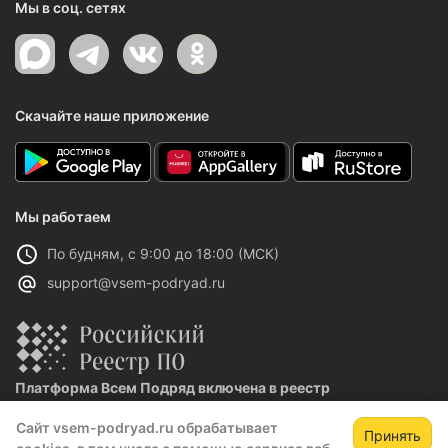
Мы в соц. сетях
Скачайте наше приложение
Мы работаем
По будням, с 9:00 до 18:00 (МСК)
support@vsem-podryad.ru
Платформа Всем Подряд включена в реестр
отечественного ПО
Сайт vsem-podryad.ru обрабатывает
Реестровая запись №32021 от 06.02.2026
Принять