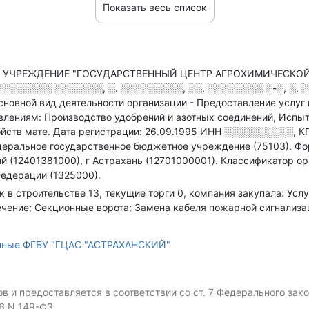
Показать весь список
УЧРЕЖДЕНИЕ "ГОСУДАРСТВЕННЫЙ ЦЕНТР АГРОХИМИЧЕСКОЙ С
░░░░░░░ ░░░░░░░, ░. ░░░░░░░░░, ░░. ░░░░░░░░ ░-░, ░. ░
сновной вид деятельности организации - Предоставление услуг 
ениям: Производство удобрений и азотных соединений, Испыта
ойств мате
.
Дата регистрации: 26.09.1995
ИНН
░░░░░░░░░░
,
К
деральное государственное бюджетное учреждение (75103).
Фо
 (12401381000), г Астрахань (12701000001).
Классификатор ор
едерации (1325000).
к в строительстве 13, текущие торги 0, компания закупала: Ус
ение; Секционные ворота; Замена кабеля пожарной сигнализац
анные ФГБУ "ГЦАС "АСТРАХАНСКИЙ"
 и предоставляется в соответствии со ст. 7 Федерального за
06 N 149-ФЗ