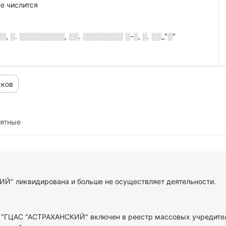
е числится
 ░. ░░░░░░░░░, ░░. ░░░░░░░░ ░-░, ░. ░░_"░"
сков
иятные
Й" ликвидирована и больше не осуществляет деятельности.
У "ГЦАС "АСТРАХАНСКИЙ" включен в реестр массовых учредите