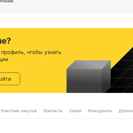
мпаний.
ше?
 профиль, чтобы узнать
ции
ойти
Участник закупок
Контакты
Связи
Конкуренты
Допол