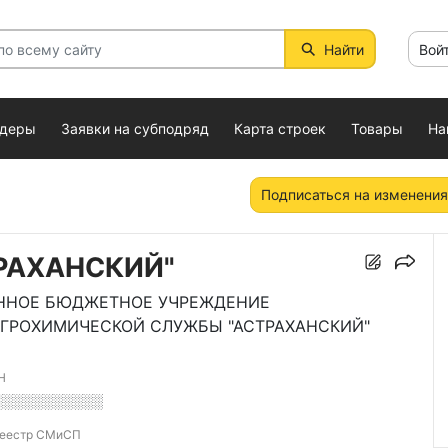
Найти
Вой
ндеры
Заявки на субподряд
Карта строек
Товары
На
Подписаться на изменения
ТРАХАНСКИЙ"
ННОЕ БЮДЖЕТНОЕ УЧРЕЖДЕНИЕ
АГРОХИМИЧЕСКОЙ СЛУЖБЫ "АСТРАХАНСКИЙ"
Н
░░░░░░░░░░░
еестр СМиСП