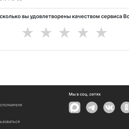
асколько вы удовлетворены качеством сервиса В
1
2
3
4
5
Мы в соц. сетях
исполнителя
ы
ьзоваться