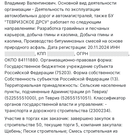
Владимир Валентинович.
Основной вид деятельности
организации - Деятельность по эксплуатации
автомобильных дорог и автомагистралей
, также БУ
"ТЕВРИЗСКОЕ ДРСУ" работает по следующим
направлениям: Разработка гравийных и песчаных
карьеров, добыча глины и каолина, Добыча глины и
каолина, Производство битуминозных смесей на основе
природного асфаль
.
Дата регистрации: 20.11.2024
ИНН
░░░░░░░░░░
,
КПП
░░░░░░░░░
,
ОГРН
░░░░░░░░░░░░░
,
ОКПО 84111880.
Организационно-правовая форма:
Государственное бюджетное учреждение субъекта
Российской Федерации (75203).
Форма собственности:
Собственность субъектов Российской Федерации (13).
Территориальная принадлежность: Сельские населенные
пункты, подчиненные Администрации рп Тевриз/
(52255551000), рп Тевриз (52655151051).
Классификатор
органов государственной власти и управления: -
транспорта и дорожного строительства (2300234).
Участие в торгах как заказчик: завершено закупок в
строительстве 50, текущие торги 5, компания закупала:
Щебень; Пески строительные; Смесь строительная из