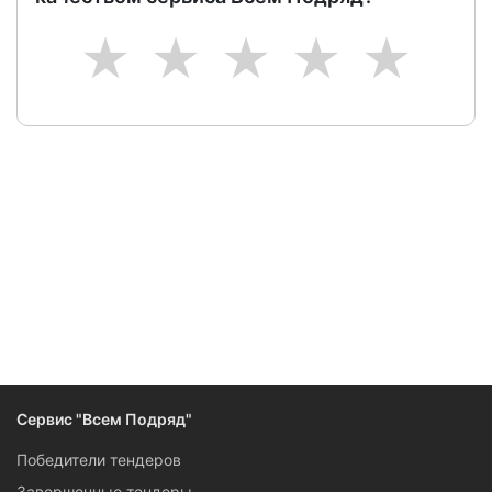
1
2
3
4
5
Следите за изменениями и новостями компании
Сервис "Всем Подряд"
Победители тендеров
Завершенные тендеры