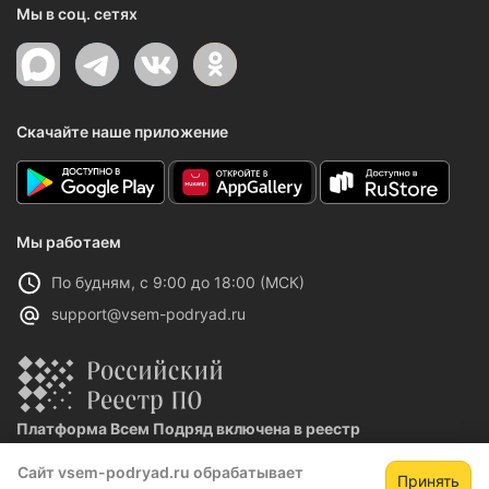
Мы в соц. сетях
Скачайте наше приложение
Мы работаем
По будням, с 9:00 до 18:00 (МСК)
support@vsem-podryad.ru
Платформа Всем Подряд включена в реестр
отечественного ПО
Сайт vsem-podryad.ru обрабатывает
Реестровая запись №32021 от 06.02.2026
Принять