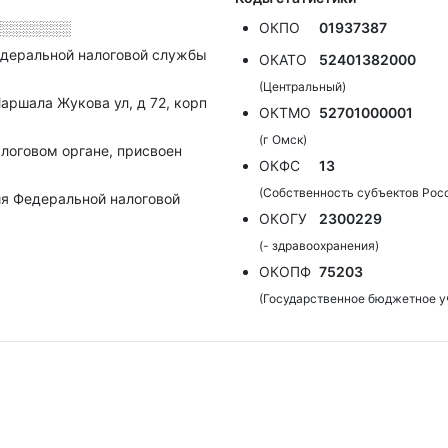
░░░░░░░░
ОКПО
01937387
деральной налоговой службы
ОКАТО
52401382000
(Центральный)
Маршала Жукова ул, д 72, корп
ОКТМО
52701000001
(г Омск)
алоговом органе, присвоен
ОКФС
13
(Собственность субъектов Рос
я Федеральной налоговой
ОКОГУ
2300229
(- здравоохранения)
ОКОПФ
75203
(Государственное бюджетное у