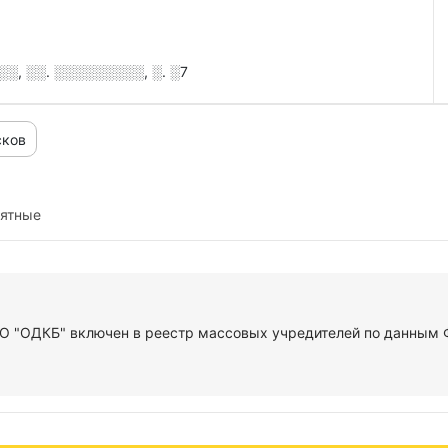
░, ░░. ░░░░░░░░░, ░. ░7
сков
иятные
О "ОДКБ" включен в реестр массовых учредителей по данным Ф