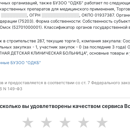
ичных организаций
, также БУЗОО "ОДКБ" работает по следующ
карственных препаратов для медицинского применения, Торговл
П
░░░░░░░░░
,
ОГРН
░░░░░░░░░░░░░
,
ОКПО 01937387.
Органи
дерации (75203).
Форма собственности: Собственность субъект
 Омск (52701000001).
Классификатор органов государственной в
ок в строительстве 287, текущие торги 0, компания закупала: 
ьных закупках - 1, участник закупок - 0 (за последние 3 года)
О
Я ДЕТСКАЯ КЛИНИЧЕСКАЯ БОЛЬНИЦА", основные товары и ус
анные БУЗОО "ОДКБ"
 и предоставляется в соответствии со ст. 7 Федерального за
06 N 149-ФЗ
асколько вы удовлетворены качеством сервиса В
1
2
3
4
5