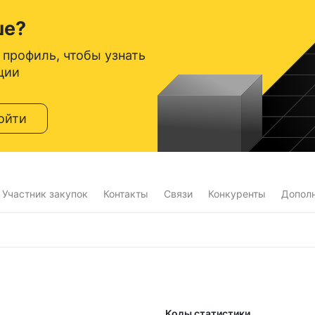
ше?
 профиль, чтобы узнать
ции
ойти
Участник закупок
Контакты
Связи
Конкуренты
Допол
Коды статистики