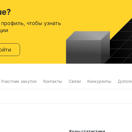
ше?
 профиль, чтобы узнать
ции
ойти
Участник закупок
Контакты
Связи
Конкуренты
Допол
Коды статистики