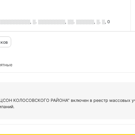
░░░░░░░░░, ░. ░░░░░░░░░, ░░. ░░░░░░, ░. ░, 0
сков
иятные
"КЦСОН КОЛОСОВСКОГО РАЙОНА" включен в реестр массовых уч
мпаний.