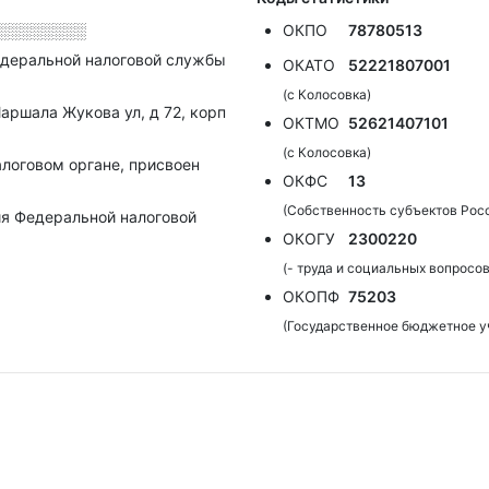
░░░░░░░░
ОКПО
78780513
деральной налоговой службы
ОКАТО
52221807001
(с Колосовка)
Маршала Жукова ул, д 72, корп
ОКТМО
52621407101
(с Колосовка)
алоговом органе, присвоен
ОКФС
13
(Собственность субъектов Рос
я Федеральной налоговой
ОКОГУ
2300220
(- труда и социальных вопросов
ОКОПФ
75203
(Государственное бюджетное у