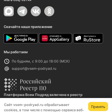
Скачайте наше приложение
Мы работаем
По будням, с 9:00 до 18:00 (МСК)
support@vsem-podryad.ru
Платформа Всем Подряд включена в реестр
отечественного ПО
Сайт vsem-podryad.ru обрабатывает
Реестровая запись №32021 от 06.02.2026
Принять
cookies, в том числе с помощью сервиса веб-