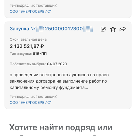
многоквартирного дома, расположенного по
Генподрядчик (поставщик)
адресу: Республика Тыва, г. Кызыл, ул. Ленина, д.
ООО "ЭНЕРГОСЕРВИС"
85
Закупка №░░1250000012300░░░
Окончательная цена
2 132 521,87 ₽
Тип закупки:
615-ПП
Победитель выбран:
04.07.2023
о проведении электронного аукциона на право
заключения договора на выполнение работ по
капитальному ремонту фундамента
многоквартирного дома, расположенного по
Генподрядчик (поставщик)
адресу: Республика Тыва, г. Кызыл, ул. Кочетова,
ООО "ЭНЕРГОСЕРВИС"
д. 97
Хотите найти подряд или