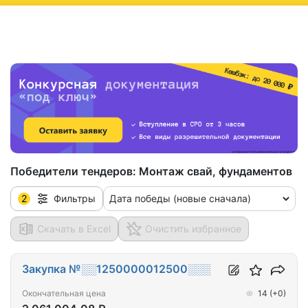
ню
Победители тендеров:
Монтаж свай, фундаментов
2
Дата победы (новые сначала)
Фильтры
Скачать в Excel
Очистить избранное
Закупка №░░1250000012500░░░
Окончательная цена
14
(+0)