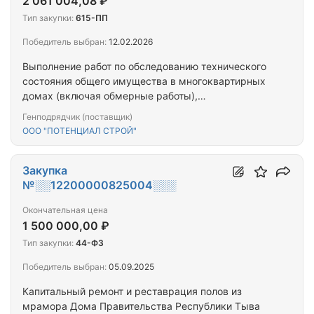
2 061 004,08 ₽
Тип закупки:
615-ПП
Победитель выбран:
12.02.2026
Выполнение работ по обследованию технического
состояния общего имущества в многоквартирных
домах (включая обмерные работы),
расположенных по адресу: Республика Тыва, г. Ак-
Генподрядчик (поставщик)
Довурак, ул. Комсомольская, д. 10, г Ак-Довурак,
ООО "ПОТЕНЦИАЛ СТРОЙ"
ул. Заводская, д.38, г. Ак-Довурак, ул.
Центральная, д. 9, г. Кызыл, ул. Дружбы, д.1, г.
Кызыл, ул. Калинина, д. 2А, г. Кызыл, ул. Калинина,
Закупка
д. 3Б, г. Кызыл,…
№░░12200000825004░░░
Окончательная цена
1 500 000,00 ₽
Тип закупки:
44-ФЗ
Победитель выбран:
05.09.2025
Капитальный ремонт и реставрация полов из
мрамора Дома Правительства Республики Тыва