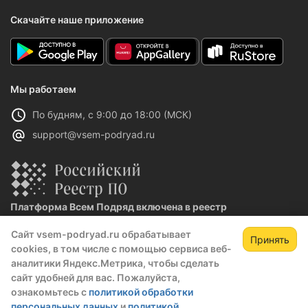
Скачайте наше приложение
Мы работаем
По будням, с 9:00 до 18:00 (МСК)
support@vsem-podryad.ru
Платформа Всем Подряд включена в реестр
отечественного ПО
Сайт vsem-podryad.ru обрабатывает
Реестровая запись №32021 от 06.02.2026
Принять
cookies, в том числе с помощью сервиса веб-
Зарегистрируйтесь,
Зак
аналитики Яндекс.Метрика, чтобы сделать
чтобы открыть сведения о закупке
сайт удобней для вас. Пожалуйста,
Политика конфиденциальности
ознакомьтесь с
политикой обработки
скрытые данные станут доступны после
Оферта
персональных данных
и
политикой
регистрации или входа в профиль