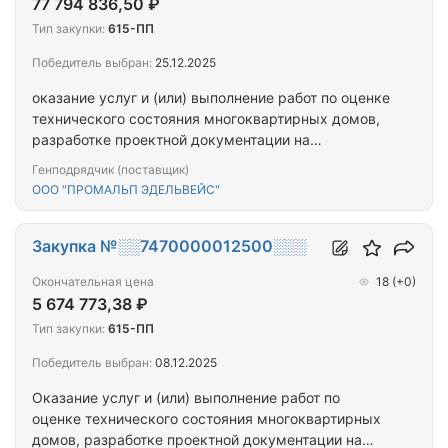
77 794 836,50 ₽
Тип закупки:
615-ПП
Победитель выбран:
25.12.2025
оказание услуг и (или) выполнение работ по оценке
технического состояния многоквартирных домов,
разработке проектной документации на
проведение капитального ремонта общего
Генподрядчик (поставщик)
имущества многоквартирных домов,
ООО "ПРОМАЛЬП ЭДЕЛЬВЕЙС"
капитальному ремонту общего имущества
многоквартирных домов, расположенных на
территории города Севастополя
Закупка №░░7470000012500░░░
Окончательная цена
18
(+0)
5 674 773,38 ₽
Тип закупки:
615-ПП
Победитель выбран:
08.12.2025
Оказание услуг и (или) выполнение работ по
оценке технического состояния многоквартирных
домов, разработке проектной документации на