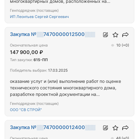
многоквартирных домов, расположенных на
территории города Севастополя
Генподрядчик (поставщик)
ИП Леонтьев Сергей Сергеевич
Закупка №░░7470000012500░░░
Окончательная цена
10
(+0)
147 900,00 ₽
Тип закупки:
615-ПП
Победитель выбран:
17.03.2025
оказание услуг и (или) выполнение работ по оценке
технического состояния многоквартирного дома,
разработке проектной документации на
проведение капитального ремонта общего
Генподрядчик (поставщик)
имущества многоквартирных домов,
ООО "СВ СТРОЙ"
расположенных на территории города
Севастополя
Закупка №░░7470000012400░░░
Окончательная цена
46
(+0)