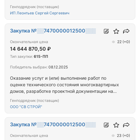
проведение капитального ремонта общего
Генподрядчик (поставщик)
имущества многоквартирных домов,
ИП Леонтьев Сергей Сергеевич
капитальному ремонту общего имущества
многоквартирных домов, расположенных на
территории города Севастополя
Закупка №░░7470000012500░░░
Окончательная цена
22
(+0)
14 644 870,50 ₽
Тип закупки:
615-ПП
Победитель выбран:
08.12.2025
Оказание услуг и (или) выполнение работ по
оценке технического состояния многоквартирных
домов, разработке проектной документации на
проведение капитального ремонта общего
Генподрядчик (поставщик)
имущества многоквартирных домов,
ООО "СВ СТРОЙ"
капитальному ремонту общего имущества
многоквартирных домов, расположенных на
территории города Севастополя
Закупка №░░7470000012500░░░
Окончательная цена
23
(+0)