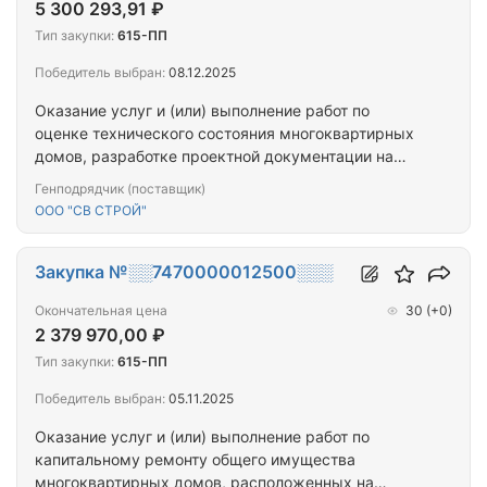
5 300 293,91 ₽
Тип закупки:
615-ПП
Победитель выбран:
08.12.2025
Оказание услуг и (или) выполнение работ по
оценке технического состояния многоквартирных
домов, разработке проектной документации на
проведение капитального ремонта общего
Генподрядчик (поставщик)
имущества многоквартирных домов,
ООО "СВ СТРОЙ"
капитальному ремонту общего имущества
многоквартирных домов, расположенных на
территории города Севастополя
Закупка №░░7470000012500░░░
Окончательная цена
30
(+0)
2 379 970,00 ₽
Тип закупки:
615-ПП
Победитель выбран:
05.11.2025
Оказание услуг и (или) выполнение работ по
капитальному ремонту общего имущества
многоквартирных домов, расположенных на