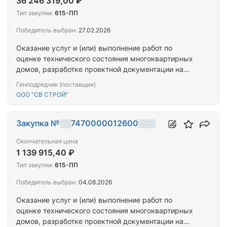
36 246 319,00 ₽
Тип закупки:
615-ПП
Победитель выбран:
27.02.2026
Оказание услуг и (или) выполнение работ по
оценке технического состояния многоквартирных
домов, разработке проектной документации на
проведение капитального ремонта общего
Генподрядчик (поставщик)
имущества многоквартирных домов,
ООО "СВ СТРОЙ"
капитальному ремонту общего имущества
многоквартирных домов, расположенных на
территории города Севастополя
Закупка №░░7470000012600░░░
Окончательная цена
1 139 915,40 ₽
Тип закупки:
615-ПП
Победитель выбран:
04.08.2026
Оказание услуг и (или) выполнение работ по
оценке технического состояния многоквартирных
домов, разработке проектной документации на