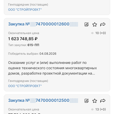
проведение капитального ремонта общего
Генподрядчик (поставщик)
имущества многоквартирных домов,
ООО "СТРОЙПРОЕКТ"
капитальному ремонту общего имущества
многоквартирных домов, расположенных на
территории города Севастополя
Закупка №░░7470000012600░░░
Окончательная цена
10
(+0)
1 623 748,85 ₽
Тип закупки:
615-ПП
Победитель выбран:
04.08.2026
Оказание услуг и (или) выполнение работ по
оценке технического состояния многоквартирных
домов, разработке проектной документации на
проведение капитального ремонта общего
Генподрядчик (поставщик)
имущества многоквартирных домов,
ООО "СТРОЙПРОЕКТ"
капитальному ремонту общего имущества
многоквартирных домов, расположенных на
территории города Севастополя
Закупка №░░7470000012500░░░
Окончательная цена
13
(+0)