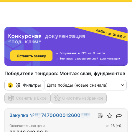
ню
Победители тендеров:
Монтаж свай, фундаментов
2
Дата победы (новые сначала)
Фильтры
Скачать в Excel
Очистить избранное
Закупка №░░7470000012600░░░
Окончательная цена
16
(+0)