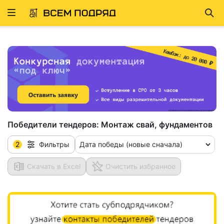
Развернуть
Най
ню
Победители тендеров:
Монтаж свай, фундаментов
2
Дата победы (новые сначала)
Фильтры
Скачать в Excel
Очистить избранное