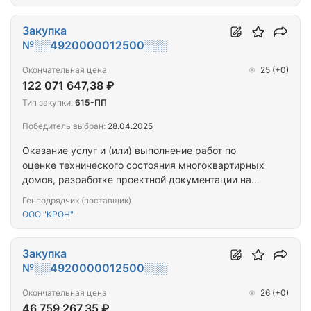
капитальному ремонту общего имущества
многоквартирных домов (ПРОЕКТ+СМР) (нп.
Высокий, г. Оленегорск, г. Мурманск_4МКД лот 2)
Закупка
№░░4920000012500░░░
Окончательная цена
25
(+0)
122 071 647,38 ₽
Тип закупки:
615-ПП
Победитель выбран:
28.04.2025
Оказание услуг и (или) выполнение работ по
оценке технического состояния многоквартирных
домов, разработке проектной документации на
проведение капитального ремонта общего
Генподрядчик (поставщик)
имущества многоквартирных домов,
ООО "КРОН"
капитальному ремонту общего имущества
многоквартирных домов (ПРОЕКТ+СМР)
(г.Мурманск_4МКД)
Закупка
№░░4920000012500░░░
Окончательная цена
26
(+0)
46 759 267,35 ₽