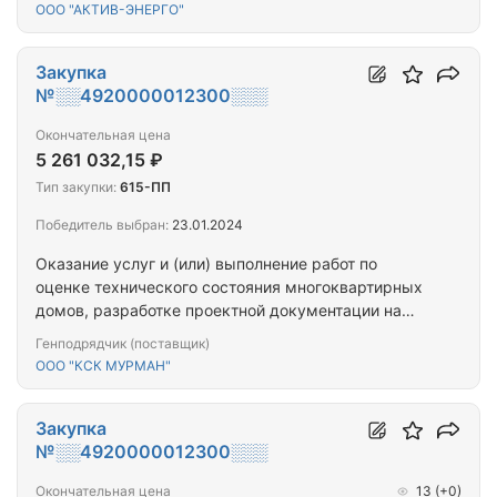
имущества многоквартирных домов,
ООО "АКТИВ-ЭНЕРГО"
капитальному ремонту общего имущества
многоквартирных домов (ПРОЕКТ+СМР) (ст.
Печенга (19км), д. 1 д.3)
Закупка
№░░4920000012300░░░
Окончательная цена
5 261 032,15 ₽
Тип закупки:
615-ПП
Победитель выбран:
23.01.2024
Оказание услуг и (или) выполнение работ по
оценке технического состояния многоквартирных
домов, разработке проектной документации на
проведение капитального ремонта общего
Генподрядчик (поставщик)
имущества многоквартирных домов,
ООО "КСК МУРМАН"
капитальному ремонту общего имущества
многоквартирных домов (ПРОЕКТ+СМР) (Кольский
район)
Закупка
№░░4920000012300░░░
Окончательная цена
13
(+0)