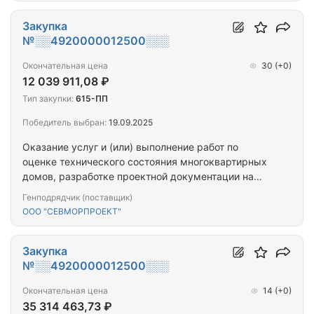
многоквартирных домов (ПРОЕКТ+СМР) (г.
Североморск_2МКД)
Закупка
№░░4920000012500░░░
Окончательная цена
30
(+0)
12 039 911,08 ₽
Тип закупки:
615-ПП
Победитель выбран:
19.09.2025
Оказание услуг и (или) выполнение работ по
оценке технического состояния многоквартирных
домов, разработке проектной документации на
проведение капитального ремонта общего
Генподрядчик (поставщик)
имущества многоквартирных домов,
ООО "СЕВМОРПРОЕКТ"
капитальному ремонту общего имущества
многоквартирных домов (ПРОЕКТ+СМР)
(г.Кировск_г.Мурманск_8МКД)
Закупка
№░░4920000012500░░░
Окончательная цена
14
(+0)
35 314 463,73 ₽