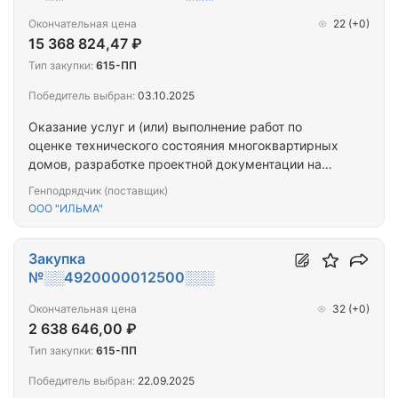
Окончательная цена
22
(+0)
15 368 824,47 ₽
Тип закупки:
615-ПП
Победитель выбран:
03.10.2025
Оказание услуг и (или) выполнение работ по
оценке технического состояния многоквартирных
домов, разработке проектной документации на
проведение капитального ремонта общего
Генподрядчик (поставщик)
имущества многоквартирных домов,
ООО "ИЛЬМА"
капитальному ремонту общего имущества
многоквартирных домов (ПРОЕКТ+СМР)
(г.Кандалакша_2МКД)
Закупка
№░░4920000012500░░░
Окончательная цена
32
(+0)
2 638 646,00 ₽
Тип закупки:
615-ПП
Победитель выбран:
22.09.2025