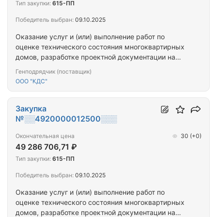
Тип закупки:
615-ПП
Победитель выбран:
09.10.2025
Оказание услуг и (или) выполнение работ по
оценке технического состояния многоквартирных
домов, разработке проектной документации на
проведение капитального ремонта общего
Генподрядчик (поставщик)
имущества многоквартирных домов,
ООО "КДС"
капитальному ремонту общего имущества
многоквартирных домов (ПРОЕКТ+СМР) (г.
Ковдор_3МКД)
Закупка
№░░4920000012500░░░
Окончательная цена
30
(+0)
49 286 706,71 ₽
Тип закупки:
615-ПП
Победитель выбран:
09.10.2025
Оказание услуг и (или) выполнение работ по
оценке технического состояния многоквартирных
домов, разработке проектной документации на