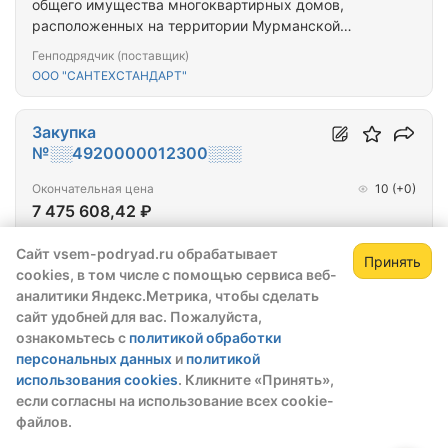
общего имущества многоквартирных домов,
расположенных на территории Мурманской
области (г. Мурманск, ул.Павлова, д. 59)
Генподрядчик (поставщик)
ООО "САНТЕХСТАНДАРТ"
Закупка
№░░4920000012300░░░
Окончательная цена
10
(+0)
7 475 608,42 ₽
Тип закупки:
615-ПП
Сайт vsem-podryad.ru обрабатывает
Принять
Победитель выбран:
11.10.2023
cookies, в том числе с помощью сервиса веб-
Зарегистрируйтесь,
Зак
аналитики Яндекс.Метрика, чтобы сделать
Оказание услуг и (или) выполнение работ по
чтобы открыть сведения о закупке
сайт удобней для вас. Пожалуйста,
оценке технического состояния многоквартирных
ознакомьтесь с
политикой обработки
скрытые данные станут доступны после
домов, разработке проектной документации на
персональных данных
и
политикой
регистрации или входа в профиль
проведение капитального ремонта общего
Генподрядчик (поставщик)
использования cookies
. Кликните «Принять»,
имущества многоквартирных домов,
Зарегистрироваться
Войти
ООО "КРИТ ПЛЮС"
если согласны на использование всех cookie-
капитальному ремонту общего имущества
файлов.
многоквартирных домов (ПРОЕКТ+СМР) (г.