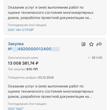
Оказание услуг и (или) выполнение работ по
оценке технического состояния многоквартирных
домов, разработке проектной документации на
проведение капитального ремонта общего
Генподрядчик (поставщик)
имущества многоквартирных домов,
ООО "ИН-СТРОЙ"
капитальному ремонту общего имущества
многоквартирных домов (ПРОЕКТ+СМР) (г.
Оленегорск_3МКД)
Закупка
№░░4920000012400░░░
Окончательная цена
20
(+0)
13 008 381,74 ₽
Тип закупки:
615-ПП
Победитель выбран:
03.12.2024
Оказание услуг и (или) выполнение работ по
оценке технического состояния многоквартирных
домов, разработке проектной документации на
проведение капитального ремонта общего
Генподрядчик (поставщик)
имущества многоквартирных домов,
ООО "КДС"