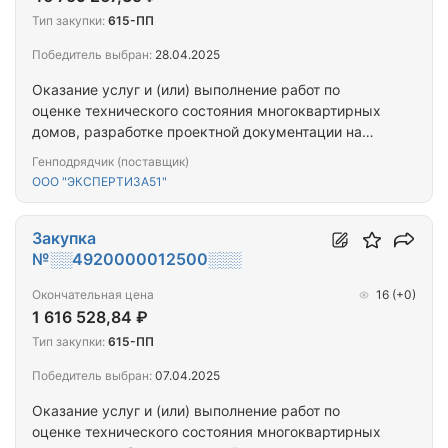
Тип закупки:
615-ПП
Победитель выбран:
28.04.2025
Оказание услуг и (или) выполнение работ по
оценке технического состояния многоквартирных
домов, разработке проектной документации на
проведение капитального ремонта общего
Генподрядчик (поставщик)
имущества многоквартирных домов,
ООО "ЭКСПЕРТИЗА51"
капитальному ремонту общего имущества
многоквартирных домов (ПРОЕКТ+СМР)
(г.Мурманск, ул. Радищева, д. 14)
Закупка
№░░4920000012500░░░
Окончательная цена
16
(+0)
1 616 528,84 ₽
Тип закупки:
615-ПП
Победитель выбран:
07.04.2025
Оказание услуг и (или) выполнение работ по
оценке технического состояния многоквартирных