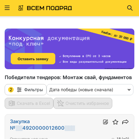
Развернуть
Най
ню
Победители тендеров:
Монтаж свай, фундаментов
2
Дата победы (новые сначала)
Фильтры
Скачать в Excel
Очистить избранное
Закупка
№░░4920000012600░░░
Окончательная цена
18
(+0)