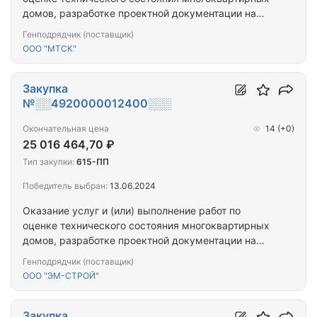
домов, разработке проектной документации на
проведение капитального ремонта общего
Генподрядчик (поставщик)
имущества многоквартирных домов,
ООО "МТСК"
капитальному ремонту общего имущества
многоквартирных домов (ПРОЕКТ+СМР) (нп.
Протоки, ул. Озерная, д. 9)
Закупка
№░░4920000012400░░░
Окончательная цена
14
(+0)
25 016 464,70 ₽
Тип закупки:
615-ПП
Победитель выбран:
13.06.2024
Оказание услуг и (или) выполнение работ по
оценке технического состояния многоквартирных
домов, разработке проектной документации на
проведение капитального ремонта общего
Генподрядчик (поставщик)
имущества многоквартирных домов,
ООО "ЭМ-СТРОЙ"
капитальному ремонту общего имущества
многоквартирных домов (ПРОЕКТ+СМР)
(Мончегорск-Оленья_Килпъявр_7МКД)
Закупка