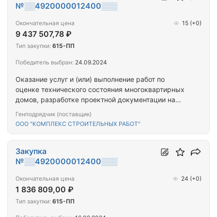
№░░4920000012400░░░
Окончательная цена
15
(+0)
9 437 507,78 ₽
Тип закупки:
615-ПП
Победитель выбран:
24.09.2024
Оказание услуг и (или) выполнение работ по
оценке технического состояния многоквартирных
домов, разработке проектной документации на
проведение капитального ремонта общего
Генподрядчик (поставщик)
имущества многоквартирных домов,
ООО "КОМПЛЕКС СТРОИТЕЛЬНЫХ РАБОТ"
капитальному ремонту общего имущества
многоквартирных домов (ПРОЕКТ+СМР)
(г.Мурманск_ул. Полухина, д. 12_ул Полухина, д. 14)
Закупка
№░░4920000012400░░░
Окончательная цена
24
(+0)
1 836 809,00 ₽
Тип закупки:
615-ПП