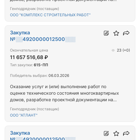
проведение капитального ремонта общего
Генподрядчик (поставщик)
имущества многоквартирных домов,
ООО "КОМПЛЕКС СТРОИТЕЛЬНЫХ РАБОТ"
капитальному ремонту общего имущества
многоквартирных домов (ПРОЕКТ+СМР) (г.
Мурманск, г. Кола_11МКД)
Закупка
№░░4920000012500░░░
Окончательная цена
23
(+0)
11 657 516,68 ₽
Тип закупки:
615-ПП
Победитель выбран:
06.03.2026
Оказание услуг и (или) выполнение работ по
оценке технического состояния многоквартирных
домов, разработке проектной документации на
проведение капитального ремонта общего
Генподрядчик (поставщик)
имущества многоквартирных домов,
ООО "АТЛАНТ"
капитальному ремонту общего имущества
многоквартирных домов (ПРОЕКТ+СМР)
(г.Мурманск, г. Островной_9МКД)
Закупка
№░░4920000012500░░░