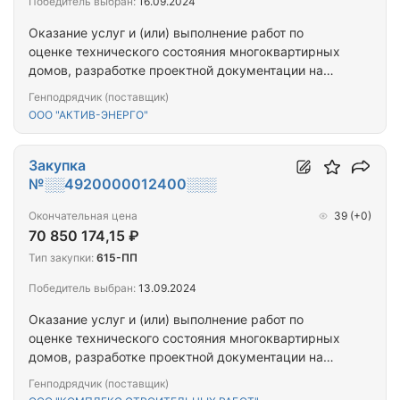
Победитель выбран:
16.09.2024
Оказание услуг и (или) выполнение работ по
оценке технического состояния многоквартирных
домов, разработке проектной документации на
проведение капитального ремонта общего
Генподрядчик (поставщик)
имущества многоквартирных домов,
ООО "АКТИВ-ЭНЕРГО"
капитальному ремонту общего имущества
многоквартирных домов (ПРОЕКТ+СМР) (Видяево,
Мурманск, Мончегорск, Кольский район)
Закупка
№░░4920000012400░░░
Окончательная цена
39
(+0)
70 850 174,15 ₽
Тип закупки:
615-ПП
Победитель выбран:
13.09.2024
Оказание услуг и (или) выполнение работ по
оценке технического состояния многоквартирных
домов, разработке проектной документации на
проведение капитального ремонта общего
Генподрядчик (поставщик)
имущества многоквартирных домов,