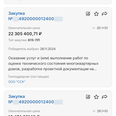
капитальному ремонту общего имущества
многоквартирных домов (ПРОЕКТ+СМР) (г.
Ковдор_4МКД)
Закупка
№░░4920000012400░░░
Окончательная цена
20
(+0)
22 305 400,71 ₽
Тип закупки:
615-ПП
Победитель выбран:
28.11.2024
Оказание услуг и (или) выполнение работ по
оценке технического состояния многоквартирных
домов, разработке проектной документации на
проведение капитального ремонта общего
Генподрядчик (поставщик)
имущества многоквартирных домов,
ООО "ССК"
капитальному ремонту общего имущества
многоквартирных домов (ПРОЕКТ+СМР) (г.
Североморск, ул. Душенова, д. 10,г. Североморск,
Закупка
ул. Северная Застава, д. 40)
№░░4920000012400░░░
Окончательная цена
29
(+0)