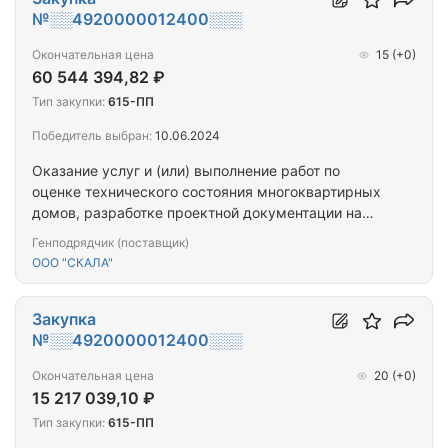
№░░4920000012400░░░
Окончательная цена
15
(+0)
60 544 394,82 ₽
Тип закупки:
615-ПП
Победитель выбран:
10.06.2024
Оказание услуг и (или) выполнение работ по
оценке технического состояния многоквартирных
домов, разработке проектной документации на
проведение капитального ремонта общего
Генподрядчик (поставщик)
имущества многоквартирных домов,
ООО "СКАЛА"
капитальному ремонту общего имущества
многоквартирных домов (ПРОЕКТ+СМР) (нп.
Спутник ул. Новая, д. 8)
Закупка
№░░4920000012400░░░
Окончательная цена
20
(+0)
15 217 039,10 ₽
Тип закупки:
615-ПП