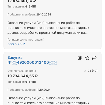
12 474 691,10 ₽
Тип закупки:
615-ПП
Победитель выбран:
29.10.2024
Оказание услуг и (или) выполнение работ по
оценке технического состояния многоквартирных
домов, разработке проектной документации на
проведение капитального ремонта общего
Генподрядчик (поставщик)
имущества многоквартирных домов,
ООО "КРОН"
капитальному ремонту общего имущества
многоквартирных домов (ПРОЕКТ+СМР) (г.
Мурманск, пгт. Мурмаши_10МКД)
Закупка
№░░4920000012400░░░
Окончательная цена
24
(+0)
19 734 644,55 ₽
Тип закупки:
615-ПП
Победитель выбран:
17.10.2024
Оказание услуг и (или) выполнение работ по
оценке технического состояния многоквартирных