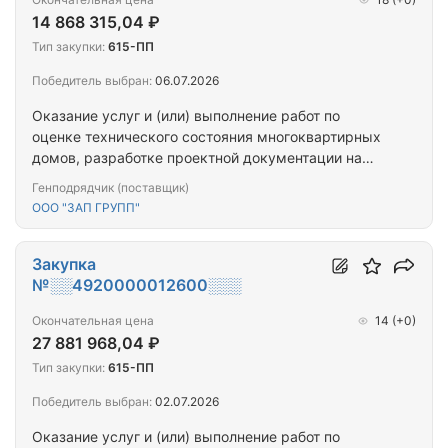
14 868 315,04 ₽
Тип закупки:
615-ПП
Победитель выбран:
06.07.2026
Оказание услуг и (или) выполнение работ по
оценке технического состояния многоквартирных
домов, разработке проектной документации на
проведение капитального ремонта общего
Генподрядчик (поставщик)
имущества многоквартирных домов,
ООО "ЗАП ГРУПП"
капитальному ремонту общего имущества
многоквартирных домов (ПРОЕКТ+СМР)
(Мурманская обл_14МКД)
Закупка
№░░4920000012600░░░
Окончательная цена
14
(+0)
27 881 968,04 ₽
Тип закупки:
615-ПП
Победитель выбран:
02.07.2026
Оказание услуг и (или) выполнение работ по