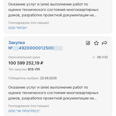
Оказание услуг и (или) выполнение работ по
оценке технического состояния многоквартирных
домов, разработке проектной документации на
проведение капитального ремонта общего
Генподрядчик (поставщик)
имущества многоквартирных домов,
ООО "КРОН"
капитальному ремонту общего имущества
многоквартирных домов (ПРОЕКТ+СМР)
(Мурманская область_10МКД)
Закупка
№░░4920000012500░░░
Окончательная цена
36
(+0)
100 599 252,19 ₽
Тип закупки:
615-ПП
Победитель выбран:
22.09.2025
Оказание услуг и (или) выполнение работ по
оценке технического состояния многоквартирных
домов, разработке проектной документации на
проведение капитального ремонта общего
Генподрядчик (поставщик)
имущества многоквартирных домов,
ООО "УК ПРОГРЕСС"
капитальному ремонту общего имущества