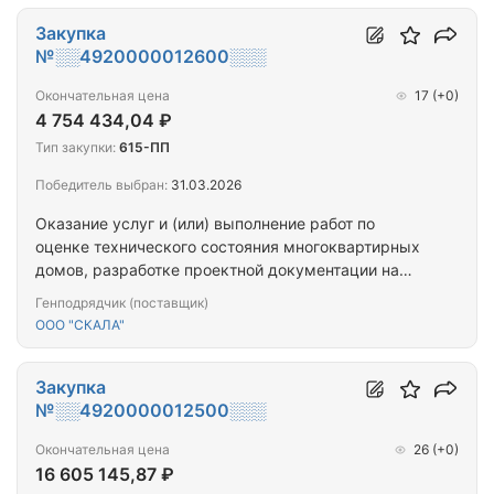
многоквартирных домов (ПРОЕКТ+СМР)
(Мурманская обл._10МКД)
Закупка
№░░4920000012600░░░
Окончательная цена
17
(+0)
4 754 434,04 ₽
Тип закупки:
615-ПП
Победитель выбран:
31.03.2026
Оказание услуг и (или) выполнение работ по
оценке технического состояния многоквартирных
домов, разработке проектной документации на
проведение капитального ремонта общего
Генподрядчик (поставщик)
имущества многоквартирных домов,
ООО "СКАЛА"
капитальному ремонту общего имущества
многоквартирных домов (ПРОЕКТ+СМР)
(г.Мурманск_6МКД)
Закупка
№░░4920000012500░░░
Окончательная цена
26
(+0)
16 605 145,87 ₽