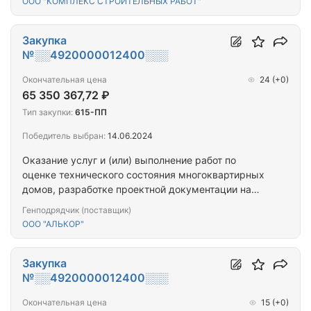
ООО "КОМПЛЕКС СТРОИТЕЛЬНЫХ РАБОТ"
капитальному ремонту общего имущества
многоквартирных домов (ПРОЕКТ+СМР) (г.
Апатиты, ул. Ферсмана, д. 18)
Закупка
№░░4920000012400░░░
Окончательная цена
24
(+0)
65 350 367,72 ₽
Тип закупки:
615-ПП
Победитель выбран:
14.06.2024
Оказание услуг и (или) выполнение работ по
оценке технического состояния многоквартирных
домов, разработке проектной документации на
проведение капитального ремонта общего
Генподрядчик (поставщик)
имущества многоквартирных домов,
ООО "АЛЬКОР"
капитальному ремонту общего имущества
многоквартирных домов (ПРОЕКТ+СМР) (нп.
Протоки, ул. Озерная, д. 2 и д.7)
Закупка
№░░4920000012400░░░
Окончательная цена
15
(+0)