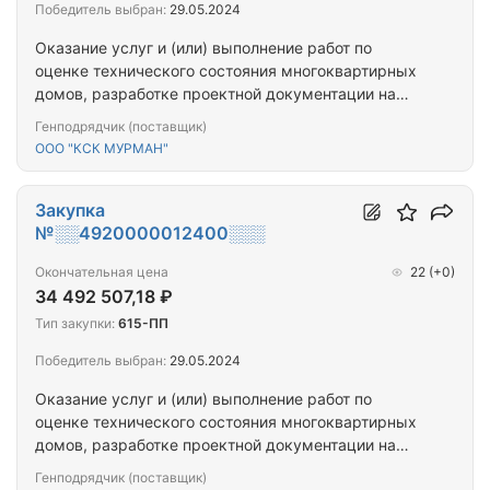
Победитель выбран:
29.05.2024
Оказание услуг и (или) выполнение работ по
оценке технического состояния многоквартирных
домов, разработке проектной документации на
проведение капитального ремонта общего
Генподрядчик (поставщик)
имущества многоквартирных домов,
ООО "КСК МУРМАН"
капитальному ремонту общего имущества
многоквартирных домов (ПРОЕКТ+СМР) (н.п.
Печенга_5МКД)
Закупка
№░░4920000012400░░░
Окончательная цена
22
(+0)
34 492 507,18 ₽
Тип закупки:
615-ПП
Победитель выбран:
29.05.2024
Оказание услуг и (или) выполнение работ по
оценке технического состояния многоквартирных
домов, разработке проектной документации на
проведение капитального ремонта общего
Генподрядчик (поставщик)