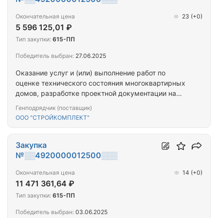
Окончательная цена
23
(+0)
5 596 125,01 ₽
Тип закупки:
615-ПП
Победитель выбран:
27.06.2025
Оказание услуг и (или) выполнение работ по
оценке технического состояния многоквартирных
домов, разработке проектной документации на
проведение капитального ремонта общего
Генподрядчик (поставщик)
имущества многоквартирных домов,
ООО "СТРОЙКОМПЛЕКТ"
капитальному ремонту общего имущества
многоквартирных домов (ПРОЕКТ+СМР) (г.
Мурманск_10МКД лот 2)
Закупка
№░░4920000012500░░░
Окончательная цена
14
(+0)
11 471 361,64 ₽
Тип закупки:
615-ПП
Победитель выбран:
03.06.2025