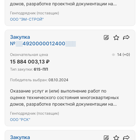
домов, разработке проектной документации на
проведение капитального ремонта общего
Генподрядчик (поставщик)
имущества многоквартирных домов,
ООО "ЭМ-СТРОЙ"
капитальному ремонту общего имущества
многоквартирных домов (ПРОЕКТ+СМР) (г.
Мурманск_г.Североморск, нп. Килпъявр_14МКД)
Закупка
№░░4920000012400░░░
Окончательная цена
14
(+0)
15 884 003,13 ₽
Тип закупки:
615-ПП
Победитель выбран:
08.10.2024
Оказание услуг и (или) выполнение работ по
оценке технического состояния многоквартирных
домов, разработке проектной документации на
проведение капитального ремонта общего
Генподрядчик (поставщик)
имущества многоквартирных домов,
ООО "РСК"
капитальному ремонту общего имущества
многоквартирных домов (ПРОЕКТ+СМР) (п.
Видяево, ул. Центральная, д. 1)
Закупка