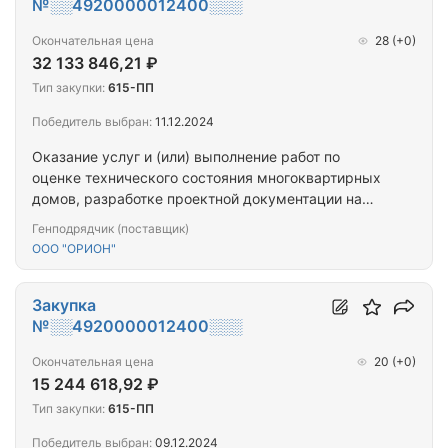
№░░4920000012400░░░
Окончательная цена
28
(+0)
32 133 846,21 ₽
Тип закупки:
615-ПП
Победитель выбран:
11.12.2024
Оказание услуг и (или) выполнение работ по
оценке технического состояния многоквартирных
домов, разработке проектной документации на
проведение капитального ремонта общего
Генподрядчик (поставщик)
имущества многоквартирных домов,
ООО "ОРИОН"
капитальному ремонту общего имущества
многоквартирных домов (ПРОЕКТ+СМР) (г.
Кировск, ул. Кирова, д. 17)
Закупка
№░░4920000012400░░░
Окончательная цена
20
(+0)
15 244 618,92 ₽
Тип закупки:
615-ПП
Победитель выбран:
09.12.2024