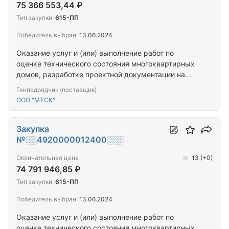
75 366 553,44 ₽
Тип закупки:
615-ПП
Победитель выбран:
13.06.2024
Оказание услуг и (или) выполнение работ по
оценке технического состояния многоквартирных
домов, разработке проектной документации на
проведение капитального ремонта общего
Генподрядчик (поставщик)
имущества многоквартирных домов,
ООО "МТСК"
капитальному ремонту общего имущества
многоквартирных домов (ПРОЕКТ+СМР) (нп.
Протоки, ул. Озерная, д. 10)
Закупка
№░░4920000012400░░░
Окончательная цена
13
(+0)
74 791 946,85 ₽
Тип закупки:
615-ПП
Победитель выбран:
13.06.2024
Оказание услуг и (или) выполнение работ по
оценке технического состояния многоквартирных