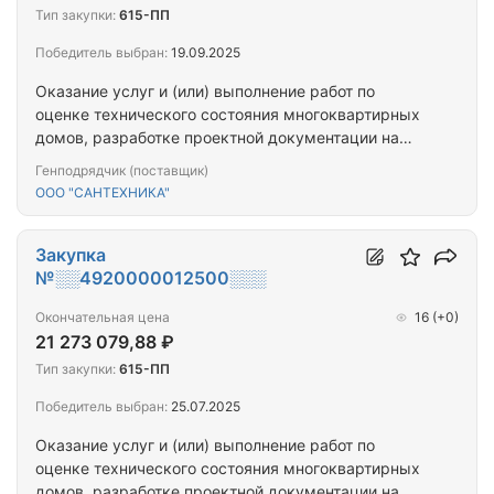
Тип закупки:
615-ПП
Победитель выбран:
19.09.2025
Оказание услуг и (или) выполнение работ по
оценке технического состояния многоквартирных
домов, разработке проектной документации на
проведение капитального ремонта общего
Генподрядчик (поставщик)
имущества многоквартирных домов,
ООО "САНТЕХНИКА"
капитальному ремонту общего имущества
многоквартирных домов (ПРОЕКТ+СМР)
(г.Мурманск_ул.Софьи Перовской_д.31/11)
Закупка
№░░4920000012500░░░
Окончательная цена
16
(+0)
21 273 079,88 ₽
Тип закупки:
615-ПП
Победитель выбран:
25.07.2025
Оказание услуг и (или) выполнение работ по
оценке технического состояния многоквартирных
домов, разработке проектной документации на