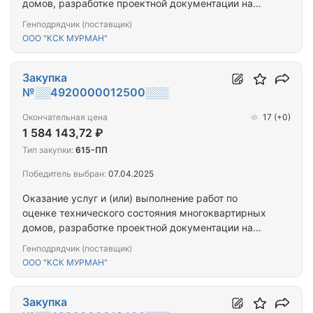
домов, разработке проектной документации на
проведение капитального ремонта общего
Генподрядчик (поставщик)
имущества многоквартирных домов,
ООО "КСК МУРМАН"
капитальному ремонту общего имущества
многоквартирных домов (ПРОЕКТ+СМР)
(Печенгский р-н, г. Мурманск_20МКД)
Закупка
№░░4920000012500░░░
Окончательная цена
17
(+0)
1 584 143,72 ₽
Тип закупки:
615-ПП
Победитель выбран:
07.04.2025
Оказание услуг и (или) выполнение работ по
оценке технического состояния многоквартирных
домов, разработке проектной документации на
проведение капитального ремонта общего
Генподрядчик (поставщик)
имущества многоквартирных домов,
ООО "КСК МУРМАН"
капитальному ремонту общего имущества
многоквартирных домов (ПРОЕКТ+СМР)
(Печенгский р-н, г. Мурманск_11МКД)
Закупка