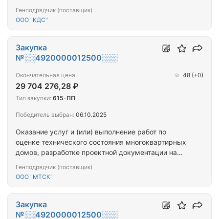
проведение капитального ремонта общего
Генподрядчик (поставщик)
имущества многоквартирных домов,
ООО "КДС"
капитальному ремонту общего имущества
многоквартирных домов (ПРОЕКТ+СМР) (г.
Ковдор,ул. Коновалова, д. 14)
Закупка
№░░4920000012500░░░
Окончательная цена
48
(+0)
29 704 276,28 ₽
Тип закупки:
615-ПП
Победитель выбран:
06.10.2025
Оказание услуг и (или) выполнение работ по
оценке технического состояния многоквартирных
домов, разработке проектной документации на
проведение капитального ремонта общего
Генподрядчик (поставщик)
имущества многоквартирных домов,
ООО "МТСК"
капитальному ремонту общего имущества
многоквартирных домов (ПРОЕКТ+СМР)
(г.Мурманск_г.Кировск_г.Апатиты_8МКД)
Закупка
№░░4920000012500░░░