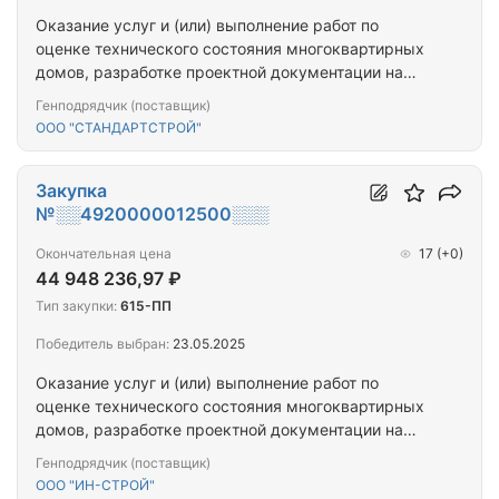
Оказание услуг и (или) выполнение работ по
оценке технического состояния многоквартирных
домов, разработке проектной документации на
проведение капитального ремонта общего
Генподрядчик (поставщик)
имущества многоквартирных домов,
ООО "СТАНДАРТСТРОЙ"
капитальному ремонту общего имущества
многоквартирных домов (ПРОЕКТ+СМР) (г.
Кола_1МКД)
Закупка
№░░4920000012500░░░
Окончательная цена
17
(+0)
44 948 236,97 ₽
Тип закупки:
615-ПП
Победитель выбран:
23.05.2025
Оказание услуг и (или) выполнение работ по
оценке технического состояния многоквартирных
домов, разработке проектной документации на
проведение капитального ремонта общего
Генподрядчик (поставщик)
имущества многоквартирных домов,
ООО "ИН-СТРОЙ"