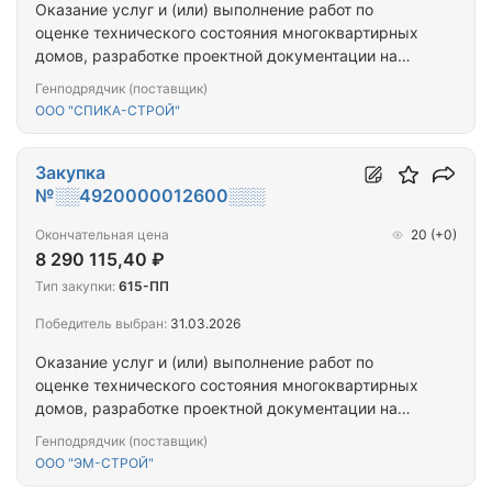
Оказание услуг и (или) выполнение работ по
оценке технического состояния многоквартирных
домов, разработке проектной документации на
проведение капитального ремонта общего
Генподрядчик (поставщик)
имущества многоквартирных домов,
ООО "СПИКА-СТРОЙ"
капитальному ремонту общего имущества
многоквартирных домов (ПРОЕКТ+СМР)
(Кандалакшский р-н_6МКД)
Закупка
№░░4920000012600░░░
Окончательная цена
20
(+0)
8 290 115,40 ₽
Тип закупки:
615-ПП
Победитель выбран:
31.03.2026
Оказание услуг и (или) выполнение работ по
оценке технического состояния многоквартирных
домов, разработке проектной документации на
проведение капитального ремонта общего
Генподрядчик (поставщик)
имущества многоквартирных домов,
ООО "ЭМ-СТРОЙ"
капитальному ремонту общего имущества