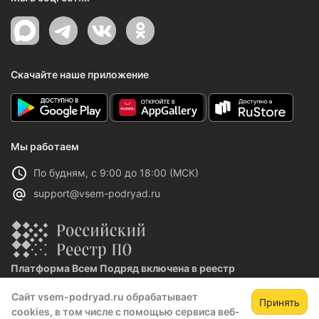
Скачайте наше приложение
Мы работаем
По будням, с 9:00 до 18:00 (МСК)
support@vsem-podryad.ru
Платформа Всем Подряд включена в реестр
отечественного ПО
Сайт vsem-podryad.ru обрабатывает
Реестровая запись №32021 от 06.02.2026
Принять
cookies, в том числе с помощью сервиса веб-