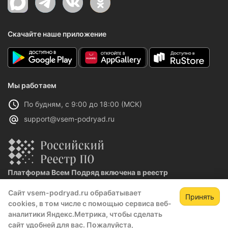
Скачайте наше приложение
Мы работаем
По будням, с 9:00 до 18:00 (МСК)
support@vsem-podryad.ru
Платформа Всем Подряд включена в реестр
отечественного ПО
Сайт vsem-podryad.ru обрабатывает
Реестровая запись №32021 от 06.02.2026
Принять
cookies, в том числе с помощью сервиса веб-
аналитики Яндекс.Метрика, чтобы сделать
сайт удобней для вас. Пожалуйста,