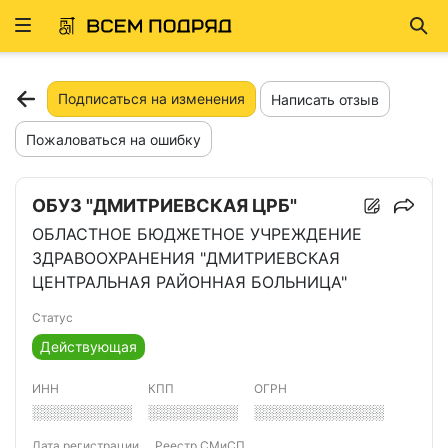
Развернуть
Най
ню
Подписаться на изменения
Написать отзыв
Пожаловаться на ошибку
ОБУЗ "ДМИТРИЕВСКАЯ ЦРБ"
ОБЛАСТНОЕ БЮДЖЕТНОЕ УЧРЕЖДЕНИЕ
ЗДРАВООХРАНЕНИЯ "ДМИТРИЕВСКАЯ
ЦЕНТРАЛЬНАЯ РАЙОННАЯ БОЛЬНИЦА"
Статус
Действующая
ИНН
КПП
ОГРН
░░░░░░░░░░
░░░░░░░░░
░░░░░░░░░░░░░
Дата регистрации
Реестр СМиСП