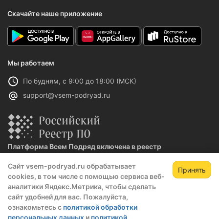
Скачайте наше приложение
Мы работаем
По будням, с 9:00 до 18:00 (МСК)
support@vsem-podryad.ru
Платформа Всем Подряд включена в реестр
отечественного ПО
Сайт vsem-podryad.ru обрабатывает
Реестровая запись №32021 от 06.02.2026
Принять
cookies, в том числе с помощью сервиса веб-
аналитики Яндекс.Метрика, чтобы сделать
сайт удобней для вас. Пожалуйста,
Политика конфиденциальности
ознакомьтесь с
политикой обработки
Оферта
персональных данных
и
политикой