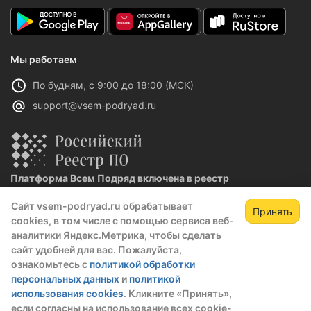
Мы работаем
По будням, с 9:00 до 18:00 (МСК)
support@vsem-podryad.ru
Платформа Всем Подряд включена в реестр
отечественного ПО
Сайт vsem-podryad.ru обрабатывает
Реестровая запись №32021 от 06.02.2026
Принять
cookies, в том числе с помощью сервиса веб-
аналитики Яндекс.Метрика, чтобы сделать
сайт удобней для вас. Пожалуйста,
Политика конфиденциальности
ознакомьтесь с
политикой обработки
Оферта
персональных данных
и
политикой
О компании
использования cookies
. Кликните «Принять»,
если согласны на использование всех cookie-