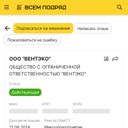
Развернуть
Най
ню
Подписаться на изменения
Написать отзыв
Пожаловаться на ошибку
ООО "ВЕНТЭКО"
ОБЩЕСТВО С ОГРАНИЧЕННОЙ
ОТВЕТСТВЕННОСТЬЮ "ВЕНТЭКО"
Статус
Действующая
ИНН
КПП
ОГРН
░░░░░░░░░░
░░░░░░░░░
░░░░░░░░░░░░░
Дата регистрации
Реестр СМиСП
21.08.2014
Микропредприятие