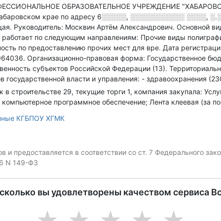
ФЕССИОНАЛЬНОЕ ОБРАЗОВАТЕЛЬНОЕ УЧРЕЖДЕНИЕ "ХАБАРО
абаровском крае по адресу
6░░░░░, ░░░░░░░░░░░ ░░░░, ░.░
щая.
Руководитель: Москвин Артём Александрович.
Основной ви
 работает по следующим направлениям: Прочие виды полиграфи
ность по предоставлению прочих мест для вре
.
Дата регистрации
964036.
Организационно-правовая форма: Государственное бю
венность субъектов Российской Федерации (13).
Территориальн
в государственной власти и управления: - здравоохранения (23
к в строительстве 29, текущие торги 1, компания закупала: Услу
 компьютерное программное обеспечение; Лента клеевая (за по
нные КГБПОУ ХГМК
 и предоставляется в соответствии со ст. 7 Федерального за
06 N 149-ФЗ
асколько вы удовлетворены качеством сервиса В
1
2
3
4
5