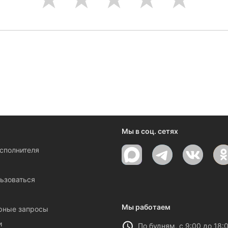
Мы в соц. сетях
исполнителя
ы
ьзоваться
Мы работаем
рные запросы
и
По будням, с 9:00 до 18: