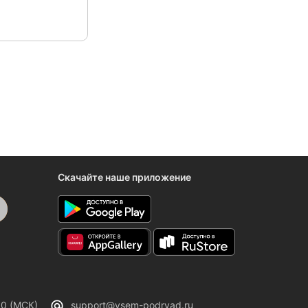
Скачайте наше приложение
00 (МСК)
support@vsem-podryad.ru