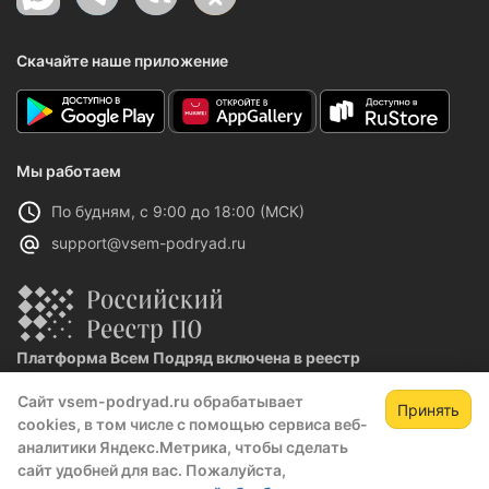
Скачайте наше приложение
Мы работаем
По будням, с 9:00 до 18:00 (МСК)
support@vsem-podryad.ru
Платформа Всем Подряд включена в реестр
отечественного ПО
Сайт vsem-podryad.ru обрабатывает
Реестровая запись №32021 от 06.02.2026
Принять
cookies, в том числе с помощью сервиса веб-
аналитики Яндекс.Метрика, чтобы сделать
сайт удобней для вас. Пожалуйста,
Политика конфиденциальности