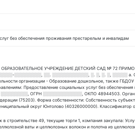
слуг без обеспечения проживания престарелым и инвалидам
БРАЗОВАТЕЛЬНОЕ УЧРЕЖДЕНИЕ ДЕТСКИЙ САД № 72 ПРИМОРС
░░░░-░░░░░░░░░, ░░. ░░░░░░░░░░░░, ░. ░, ░. ░, ░░░░░ а
.
ельности организации - Образование дошкольное
, также ГБДО
авлениям: Предоставление социальных услуг без обеспечения
П
░░░░░░░░░
,
ОГРН
░░░░░░░░░░░░░
,
ОКПО 48944503.
Орган
дерации (75203).
Форма собственности: Собственность субъект
униципальный округ Юнтолово (40326000000).
Классификатор о
к в строительстве 49, текущие торги 1, компания закупала: Усл
еллюлозной ваты и целлюлозных волокон и полотна из целлюлоз