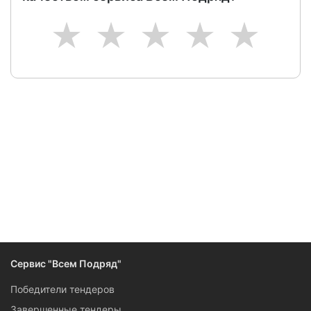
1
2
3
4
5
Следите за изменениями и новостями компании
Сервис "Всем Подряд"
Победители тендеров
Завершенные тендеры